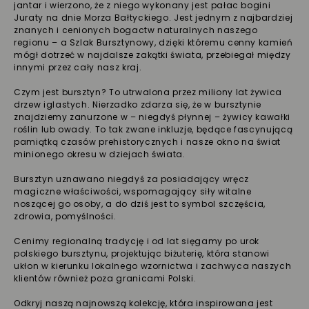
jantar i wierzono, że z niego wykonany jest pałac bogini
Juraty na dnie Morza Bałtyckiego. Jest jednym z najbardziej
znanych i cenionych bogactw naturalnych naszego
regionu – a Szlak Bursztynowy, dzięki któremu cenny kamień
mógł dotrzeć w najdalsze zakątki świata, przebiegał między
innymi przez cały nasz kraj.
Czym jest bursztyn? To utrwalona przez miliony lat żywica
drzew iglastych. Nierzadko zdarza się, że w bursztynie
znajdziemy zanurzone w – niegdyś płynnej – żywicy kawałki
roślin lub owady. To tak zwane inkluzje, będące fascynującą
pamiątką czasów prehistorycznych i nasze okno na świat
minionego okresu w dziejach świata.
Bursztyn uznawano niegdyś za posiadający wręcz
magiczne właściwości, wspomagający siły witalne
noszącej go osoby, a do dziś jest to symbol szczęścia,
zdrowia, pomyślności.
Cenimy regionalną tradycję i od lat sięgamy po urok
polskiego bursztynu, projektując biżuterię, która stanowi
ukłon w kierunku lokalnego wzornictwa i zachwyca naszych
klientów również poza granicami Polski.
Odkryj naszą najnowszą kolekcję, która inspirowana jest