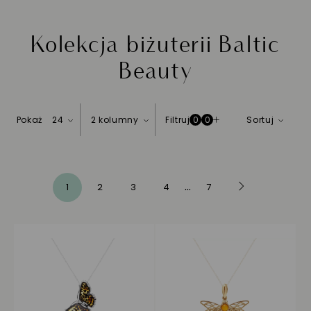
Kolekcja biżuterii Baltic
Beauty
Pokaż
24
2 kolumny
Filtruj
Sortuj
0
0
Strona
Następne
...
Aktualnie czytasz stronę
Strona
Strona
Strona
Strona
1
2
3
4
7
Strona