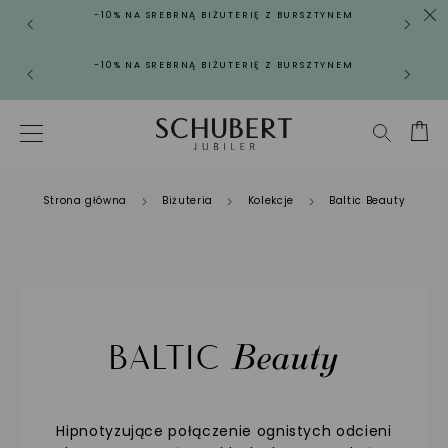
-10% NA SREBRNĄ BIŻUTERIĘ Z BURSZTYNEM
-10% NA SREBRNĄ BIŻUTERIĘ Z BURSZTYNEM
Strona główna
Biżuteria
Kolekcje
Baltic Beauty
Beauty
BALTIC
Hipnotyzujące połączenie ognistych odcieni