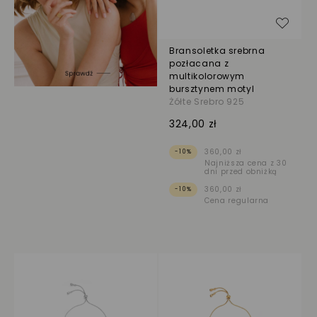
Dodaj
Bransoletka srebrna
pozłacana z
multikolorowym
bursztynem motyl
Żółte Srebro 925
324,00 zł
360,00 zł
-10%
Najniższa cena z 30
dni przed obniżką
360,00 zł
-10%
Cena regularna