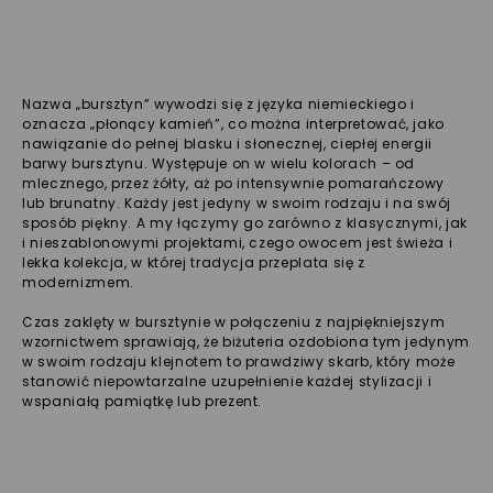
Nazwa „bursztyn” wywodzi się z języka niemieckiego i
oznacza „płonący kamień”, co można interpretować, jako
nawiązanie do pełnej blasku i słonecznej, ciepłej energii
barwy bursztynu. Występuje on w wielu kolorach – od
mlecznego, przez żółty, aż po intensywnie pomarańczowy
lub brunatny. Każdy jest jedyny w swoim rodzaju i na swój
sposób piękny. A my łączymy go zarówno z klasycznymi, jak
i nieszablonowymi projektami, czego owocem jest świeża i
lekka kolekcja, w której tradycja przeplata się z
modernizmem.
Czas zaklęty w bursztynie w połączeniu z najpiękniejszym
wzornictwem sprawiają, że biżuteria ozdobiona tym jedynym
w swoim rodzaju klejnotem to prawdziwy skarb, który może
stanowić niepowtarzalne uzupełnienie każdej stylizacji i
wspaniałą pamiątkę lub prezent.