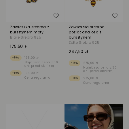
Dodaj do listy życzeń
Dodaj
Zawieszka srebrna z
Zawieszka srebrna
bursztynem motyl
pozłacana osa z
Białe Srebro 925
bursztynem
Żółte Srebro 925
175,50 zł
247,50 zł
195,00 zł
-10%
Najniższa cena z 30
275,00 zł
-10%
dni przed obniżką
Najniższa cena z 30
dni przed obniżką
195,00 zł
-10%
Cena regularna
275,00 zł
-10%
Cena regularna