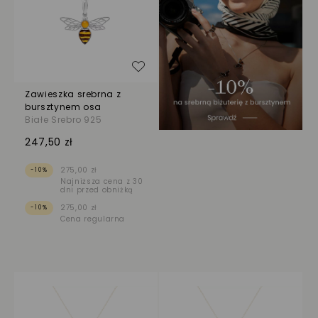
Dodaj do listy życzeń
Zawieszka srebrna z
bursztynem osa
Białe Srebro 925
247,50 zł
275,00 zł
-10%
Najniższa cena z 30
dni przed obniżką
275,00 zł
-10%
Cena regularna