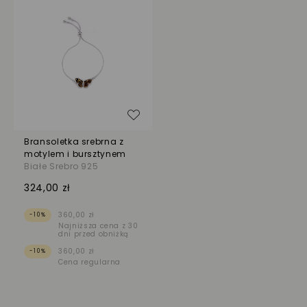
Dodaj do listy życzeń
Bransoletka srebrna z
motylem i bursztynem
Białe Srebro 925
324,00 zł
360,00 zł
-10%
Najniższa cena z 30
dni przed obniżką
360,00 zł
-10%
Cena regularna