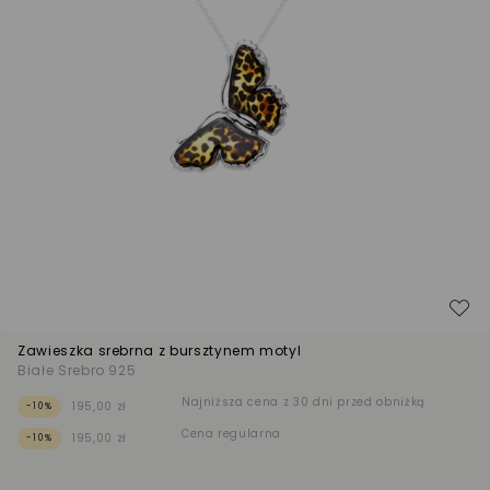
Do
Zawieszka srebrna z bursztynem motyl
Białe Srebro 925
Najniższa cena z 30 dni przed obniżką
195,00 zł
-10%
Cena regularna
195,00 zł
-10%