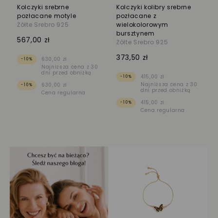
Kolczyki srebrne
Kolczyki kolibry srebrne
pozłacane motyle
pozłacane z
Żółte Srebro 925
wielokolorowym
bursztynem
567,00 zł
Żółte Srebro 925
373,50 zł
630,00 zł
-10%
Najniższa cena z 30
dni przed obniżką
415,00 zł
-10%
Najniższa cena z 30
630,00 zł
-10%
dni przed obniżką
Cena regularna
415,00 zł
-10%
Cena regularna