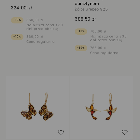
bursztynem
324,00 zł
Żółte Srebro 925
688,50 zł
360,00 zł
-10%
Najniższa cena z 30
dni przed obniżką
765,00 zł
-10%
Najniższa cena z 30
360,00 zł
-10%
dni przed obniżką
Cena regularna
765,00 zł
-10%
Cena regularna
Dodaj do listy życzeń
Dodaj