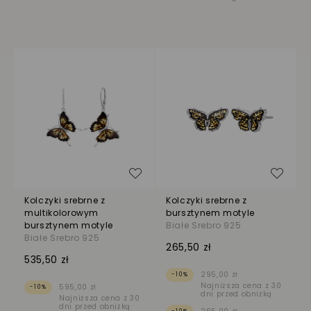
Dodaj do listy życzeń
Dodaj
Kolczyki srebrne z
Kolczyki srebrne z
multikolorowym
bursztynem motyle
bursztynem motyle
Białe Srebro 925
Białe Srebro 925
265,50 zł
535,50 zł
295,00 zł
-10%
Najniższa cena z 30
595,00 zł
-10%
dni przed obniżką
Najniższa cena z 30
dni przed obniżką