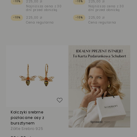
225,00 zł
225,00 zł
-10%
-10%
Najniższa cena z 30
Najniższa cena z 30
dni przed obniżką
dni przed obniżką
225,00 zł
225,00 zł
-10%
-10%
Cena regularna
Cena regularna
Dodaj do listy życzeń
Kolczyki srebrne
pozłacane osy z
bursztynem
Żółte Srebro 925