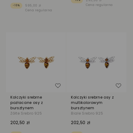
295,00 zł
-10%
Cena regularna
595,00 zł
-10%
Cena regularna
Dodaj do listy życzeń
Dodaj
Kolczyki srebrne
Kolczyki srebrne osy z
pozłacane osy z
multikolorowym
bursztynem
bursztynem
Żółte Srebro 925
Białe Srebro 925
202,50 zł
202,50 zł