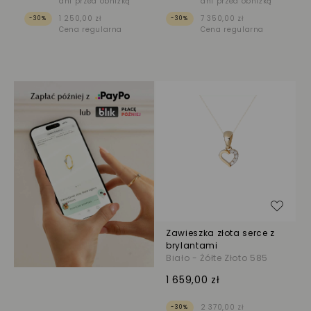
dni przed obniżką
dni przed obniżką
1 250,00 zł
7 350,00 zł
-30%
-30%
Cena regularna
Cena regularna
Dodaj
Zawieszka złota serce z
brylantami
Biało - Żółte Złoto 585
1 659,00 zł
2 370,00 zł
-30%