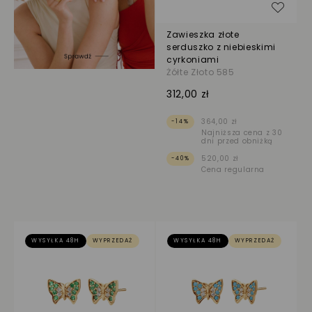
Dodaj
Zawieszka złote
serduszko z niebieskimi
cyrkoniami
Żółte Złoto 585
312,00 zł
364,00 zł
-14%
Najniższa cena z 30
dni przed obniżką
520,00 zł
-40%
Cena regularna
WYSYŁKA 48H
WYPRZEDAŻ
WYSYŁKA 48H
WYPRZEDAŻ