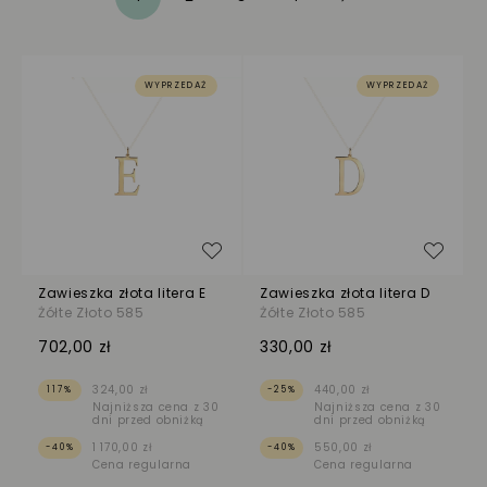
Strona
WYPRZEDAŻ
WYPRZEDAŻ
Dodaj do listy życzeń
Dodaj
Zawieszka złota litera E
Zawieszka złota litera D
Żółte Złoto 585
Żółte Złoto 585
702,00 zł
330,00 zł
324,00 zł
440,00 zł
117%
-25%
Najniższa cena z 30
Najniższa cena z 30
dni przed obniżką
dni przed obniżką
1 170,00 zł
550,00 zł
-40%
-40%
Cena regularna
Cena regularna