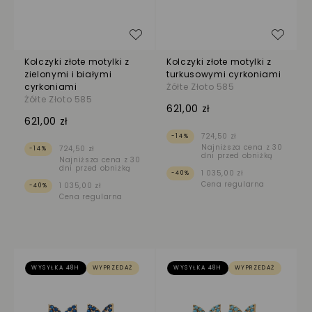
Dodaj do listy życzeń
Dodaj
Kolczyki złote motylki z
Kolczyki złote motylki z
zielonymi i białymi
turkusowymi cyrkoniami
cyrkoniami
Żółte Złoto 585
Żółte Złoto 585
621,00 zł
621,00 zł
724,50 zł
-14%
Najniższa cena z 30
724,50 zł
-14%
dni przed obniżką
Najniższa cena z 30
dni przed obniżką
1 035,00 zł
-40%
Cena regularna
1 035,00 zł
-40%
Cena regularna
WYSYŁKA 48H
WYPRZEDAŻ
WYSYŁKA 48H
WYPRZEDAŻ