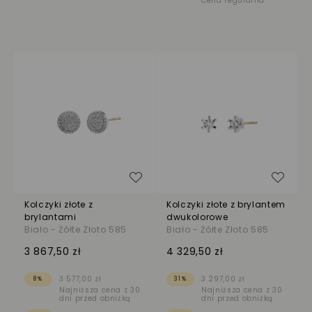
Cena regularna
Dodaj do listy życzeń
Dodaj
Kolczyki złote z
Kolczyki złote z brylantem
brylantami
dwukolorowe
Biało - Żółte Złoto 585
Biało - Żółte Złoto 585
3 867,50 zł
4 329,50 zł
3 577,00 zł
3 297,00 zł
8%
31%
Najniższa cena z 30
Najniższa cena z 30
dni przed obniżką
dni przed obniżką