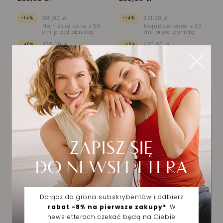
301,00 zł
301,00 zł
-14%
-14%
Najniższa cena z 30
Najniższa cena z 30
dni przed obniżką
dni przed obniżką
430,00 zł
430,00 zł
-40%
-40%
Cena regularna
Cena regularna
WYSYŁKA 48H
WYPRZEDAŻ
Dodaj do listy życzeń
Zawieszka złota
kwiatuszek z cyrkoniami
Żółte Złoto 585