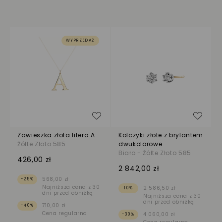
WYPRZEDAŻ
Dodaj do listy życzeń
Dodaj
Zawieszka złota litera A
Kolczyki złote z brylantem
Żółte Złoto 585
dwukolorowe
Biało - Żółte Złoto 585
426,00 zł
2 842,00 zł
568,00 zł
-25%
Najniższa cena z 30
2 586,50 zł
10%
dni przed obniżką
Najniższa cena z 30
dni przed obniżką
710,00 zł
-40%
Cena regularna
4 060,00 zł
-30%