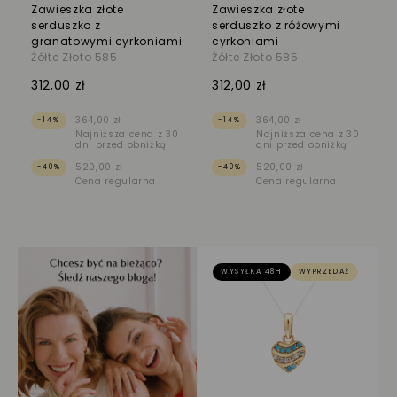
Zawieszka złote
Zawieszka złote
serduszko z
serduszko z różowymi
granatowymi cyrkoniami
cyrkoniami
Żółte Złoto 585
Żółte Złoto 585
312,00 zł
312,00 zł
364,00 zł
364,00 zł
-14%
-14%
Najniższa cena z 30
Najniższa cena z 30
dni przed obniżką
dni przed obniżką
520,00 zł
520,00 zł
-40%
-40%
Cena regularna
Cena regularna
WYSYŁKA 48H
WYPRZEDAŻ