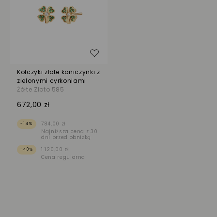
Dodaj do listy życzeń
Kolczyki złote koniczynki z
zielonymi cyrkoniami
Żółte Złoto 585
672,00 zł
784,00 zł
-14%
Najniższa cena z 30
dni przed obniżką
1 120,00 zł
-40%
Cena regularna