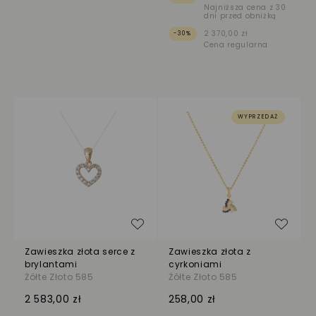
Najniższa cena z 30
dni przed obniżką
2 370,00 zł
-30%
Cena regularna
WYPRZEDAŻ
Dodaj do listy życzeń
Dodaj
Zawieszka złota serce z
Zawieszka złota z
brylantami
cyrkoniami
Żółte Złoto 585
Żółte Złoto 585
2 583,00 zł
258,00 zł