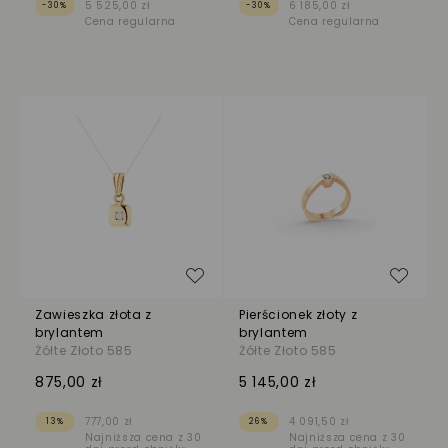
5 525,00 zł
6 185,00 zł
-30%
-30%
Cena regularna
Cena regularna
Dodaj do listy życzeń
Dodaj
Zawieszka złota z
Pierścionek złoty z
brylantem
brylantem
Żółte Złoto 585
Żółte Złoto 585
875,00 zł
5 145,00 zł
777,00 zł
4 091,50 zł
13%
26%
Najniższa cena z 30
Najniższa cena z 30