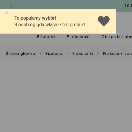
-10
O marce
Jakość
Pomoc
Biżuteria
Pierścionki
Obrączki ślub
Strona główna
Biżuteria
Pierścionki
Pierścionki z