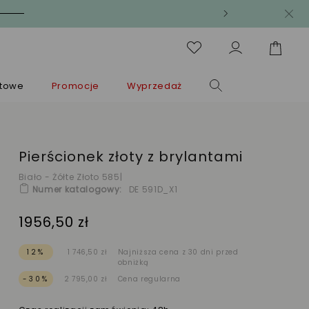
ntowe
Promocje
Wyprzedaż
Pierścionek złoty z brylantami
Biało - Żółte Złoto 585
|
Numer katalogowy
DE 591D_X1
1956,50 zł
12%
1 746,50 zł
Najniższa cena z 30 dni przed
obniżką
-30%
2 795,00 zł
Cena regularna