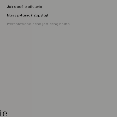
Jak dbać o biżuterię
Masz pytania? Zapytaj!
Prezentowana cena jest ceną brutto
ie