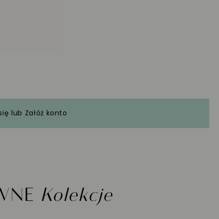
się
lub
Załóż konto
YWNE
Kolekcje