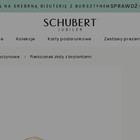
SPRAWDŹ
% NA SREBRNĄ BIŻUTERIĘ Z BURSZTYNEM
ne
Kolekcje
Karty podarunkowe
Zestawy preze
aręczynowe
Pierścionek złoty z brylantami