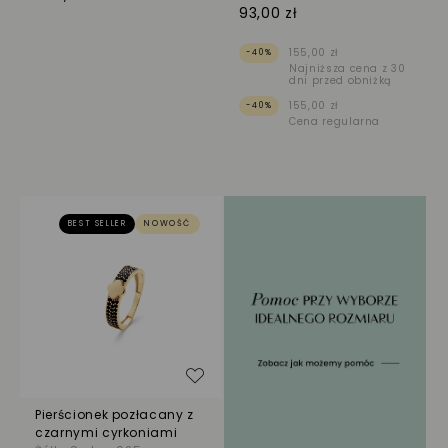
93,00 zł
155,00 zł
-40%
Najniższa cena z 30
dni przed obniżką
155,00 zł
-40%
Cena regularna
BEST SELLER
NOWOŚĆ
Dodaj do listy życzeń
Pierścionek pozłacany z
czarnymi cyrkoniami