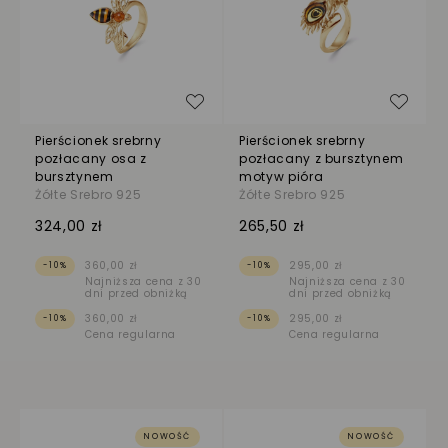
Dodaj do listy życzeń
Dodaj
Pierścionek srebrny
Pierścionek srebrny
pozłacany osa z
pozłacany z bursztynem
bursztynem
motyw pióra
Żółte Srebro 925
Żółte Srebro 925
324,00 zł
265,50 zł
360,00 zł
295,00 zł
-10%
-10%
Najniższa cena z 30
Najniższa cena z 30
dni przed obniżką
dni przed obniżką
360,00 zł
295,00 zł
-10%
-10%
Cena regularna
Cena regularna
NOWOŚĆ
NOWOŚĆ