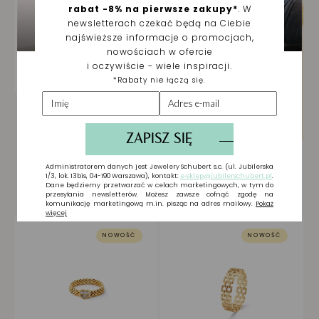
Dodaj do listy życzeń
Pierścionek srebrny
pozłacany z kwiatkiem i
cyrkoniami
Żółte Srebro 925
85,00 zł
NOWOŚĆ
NOWOŚĆ