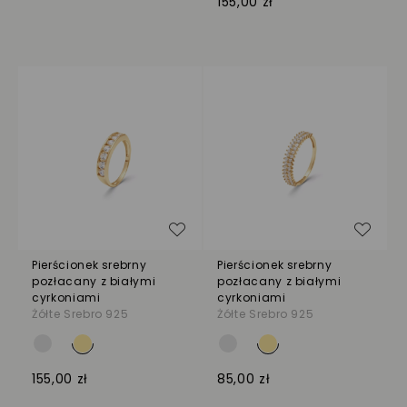
155,00 zł
Dodaj do listy życzeń
Dodaj
Pierścionek srebrny
Pierścionek srebrny
pozłacany z białymi
pozłacany z białymi
cyrkoniami
cyrkoniami
Żółte Srebro 925
Żółte Srebro 925
155,00 zł
85,00 zł