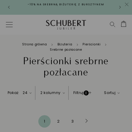
-10% NA SREBRNĄ BIŻUTERIĘ Z BURSZTYNEM
Strona główna
Biżuteria
Pierścionki
Srebrne pozłacane
Pierścionki srebrne
pozłacane
Pokaż
24
2 kolumny
Filtruj
Sortuj
0
Strona
Następne
Aktualnie czytasz stronę
Strona
Strona
1
2
3
Strona