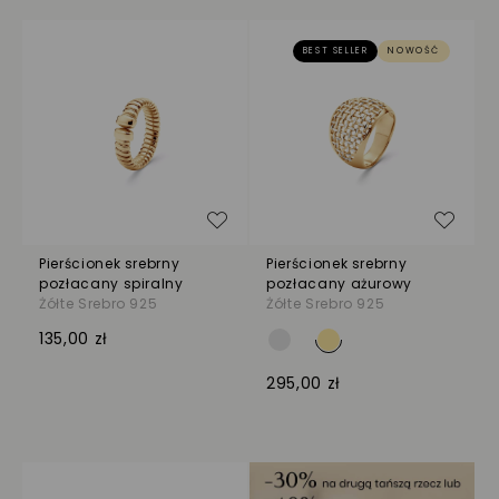
BEST SELLER
NOWOŚĆ
Dodaj do listy życzeń
Dodaj
Pierścionek srebrny
Pierścionek srebrny
pozłacany spiralny
pozłacany ażurowy
Żółte Srebro 925
Żółte Srebro 925
135,00 zł
295,00 zł