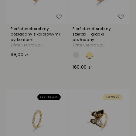
Dodaj do listy życzeń
Dodaj
Pierścionek srebrny
Pierścionek srebrny
pozłacany z kolorowymi
szeroki - gładki
cyrkoniami
pozłacany
Żółte Srebro 925
Żółte Srebro 925
98,00 zł
160,00 zł
BEST SELLER
NOWOŚĆ