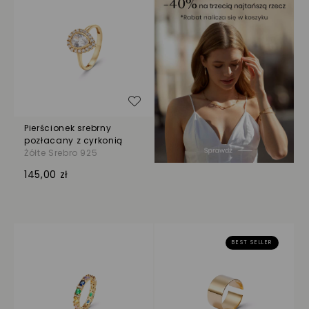
Dodaj do listy życzeń
Pierścionek srebrny
pozłacany z cyrkonią
Żółte Srebro 925
145,00 zł
BEST SELLER