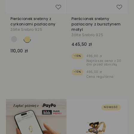
Dodaj do listy życzeń
Dodaj
Pierścionek srebrny z
Pierścionek srebrny
cyrkoniami pozłacany
pozłacany z bursztynem
Żółte Srebro 925
motyl
Żółte Srebro 925
445,50 zł
110,00 zł
495,00 zł
-10%
Najniższa cena z 30
dni przed obniżką
495,00 zł
-10%
Cena regularna
NOWOŚĆ