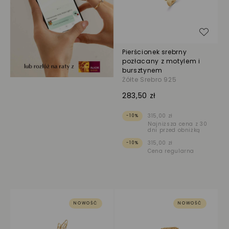
Dodaj
Pierścionek srebrny
pozłacany z motylem i
bursztynem
Żółte Srebro 925
283,50 zł
315,00 zł
-10%
Najniższa cena z 30
dni przed obniżką
315,00 zł
-10%
Cena regularna
NOWOŚĆ
NOWOŚĆ