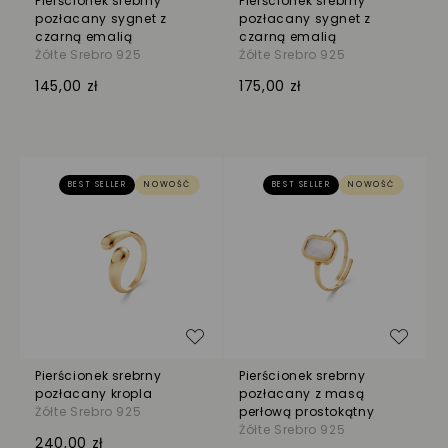
Pierścionek srebrny
Pierścionek srebrny
pozłacany sygnet z
pozłacany sygnet z
czarną emalią
czarną emalią
Żółte Srebro 925
Żółte Srebro 925
145,00 zł
175,00 zł
BEST SELLER
NOWOŚĆ
BEST SELLER
NOWOŚĆ
Dodaj do listy życzeń
Dodaj
Pierścionek srebrny
Pierścionek srebrny
pozłacany kropla
pozłacany z masą
Żółte Srebro 925
perłową prostokątny
Żółte Srebro 925
240,00 zł