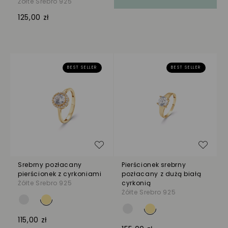
Żółte Srebro 925
125,00 zł
BEST SELLER
BEST SELLER
Dodaj do listy życzeń
Dodaj
Srebrny pozłacany
Pierścionek srebrny
pierścionek z cyrkoniami
pozłacany z dużą białą
Żółte Srebro 925
cyrkonią
Żółte Srebro 925
115,00 zł