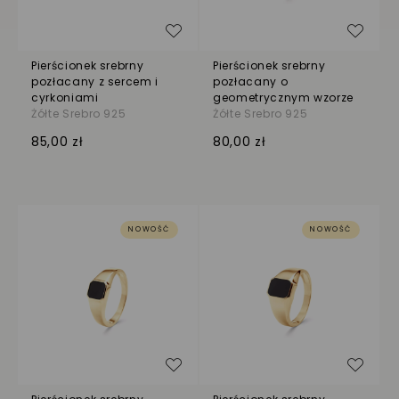
Dodaj do listy życzeń
Dodaj
Pierścionek srebrny
Pierścionek srebrny
pozłacany z sercem i
pozłacany o
cyrkoniami
geometrycznym wzorze
Żółte Srebro 925
Żółte Srebro 925
85,00 zł
80,00 zł
NOWOŚĆ
NOWOŚĆ
Dodaj do listy życzeń
Dodaj