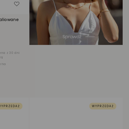
Dodaj do listy życzeń
maliowane
ena z 30 dni
ką
arna
WYPRZEDAŻ
WYPRZEDAŻ