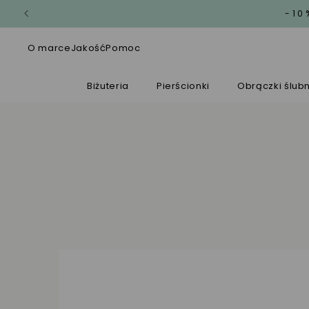
-10
O marce
Jakość
Pomoc
Biżuteria
Pierścionki
Obrączki ślub