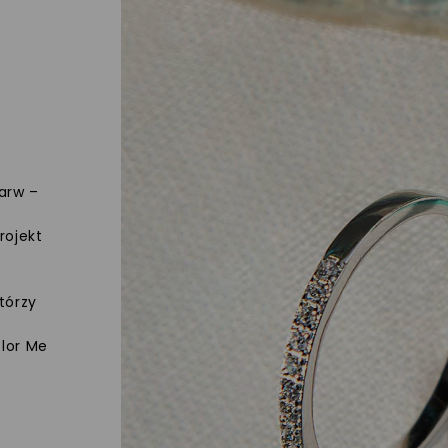
arw –
rojekt
tórzy
olor Me