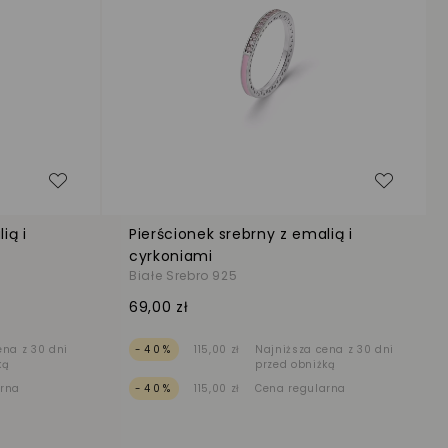
Dodaj do listy życzeń
Dodaj d
ią i
Pierścionek srebrny z emalią i
cyrkoniami
Białe Srebro 925
69,00 zł
ena z 30 dni
-40%
115,00 zł
Najniższa cena z 30 dni
ką
przed obniżką
arna
-40%
115,00 zł
Cena regularna