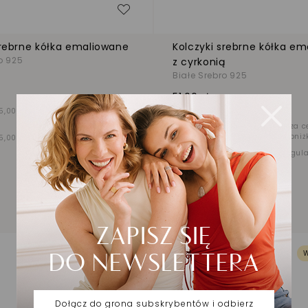
zeń
Dodaj do listy życzeń
srebrne kółka emaliowane
Kolczyki srebrne kółka e
o 925
z cyrkonią
Białe Srebro 925
51,00 zł
5,00 zł
Najniższa cena z 30 dni
przed obniżką
-40%
85,00 zł
Najniższa c
przed obniż
5,00 zł
Cena regularna
-40%
85,00 zł
Cena regul
WYPRZEDAŻ