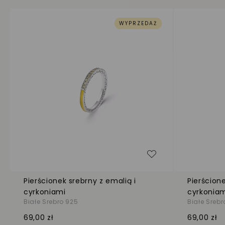
WYPRZEDAŻ
Dodaj do listy życ
Pierścionek srebrny z emalią i
Pierścione
cyrkoniami
cyrkonia
Białe Srebro 925
Białe Srebr
69,00 zł
69,00 zł