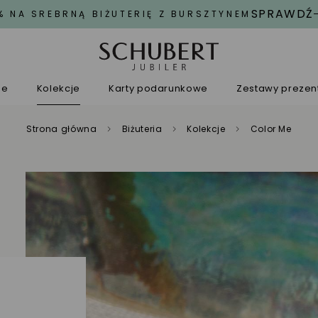
SPRAWDŹ
% NA SREBRNĄ BIŻUTERIĘ Z BURSZTYNEM
ne
Kolekcje
Karty podarunkowe
Zestawy preze
Strona główna
Biżuteria
Kolekcje
Color Me