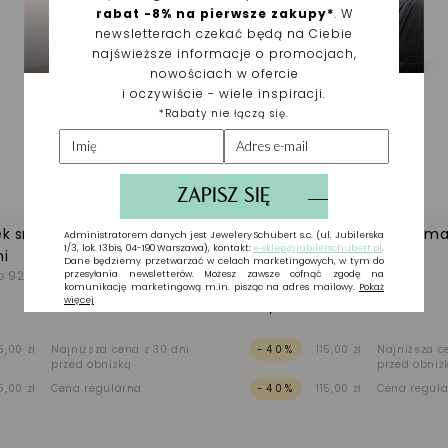
zeń
Dodaj do listy życzeń
k srebrny z emalią i
Pierścionek srebrny z emal
mi
cyrkoniami
o 925
Białe Srebro 925
69,00 zł
15,00 zł
Najniższa cena z 30 dni
-40%
115,00 zł
Najniższa c
przed obniżką
przed obniż
15,00 zł
Cena regularna
-40%
115,00 zł
Cena regul