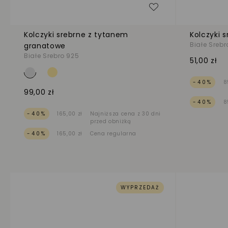
Dodaj do listy życ
Kolczyki srebrne z tytanem
Kolczyki 
Białe Srebr
granatowe
Białe Srebro 925
51,00 zł
-40%
8
99,00 zł
-40%
8
-40%
165,00 zł
Najniższa cena z 30 dni
przed obniżką
-40%
165,00 zł
Cena regularna
WYPRZEDAŻ