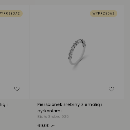
WYPRZEDAŻ
WYPRZEDAŻ
Dodaj do listy życzeń
Dodaj d
ią i
Pierścionek srebrny z emalią i
cyrkoniami
Białe Srebro 925
69,00 zł