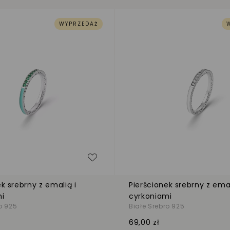
WYPRZEDAŻ
zeń
Dodaj do listy życzeń
k srebrny z emalią i
Pierścionek srebrny z emal
mi
cyrkoniami
o 925
Białe Srebro 925
69,00 zł