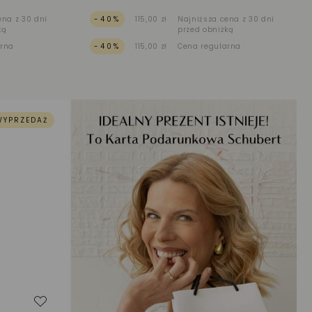
ena z 30 dni
-40%
115,00 zł
Najniższa cena z 30 dni
ką
przed obniżką
arna
-40%
115,00 zł
Cena regularna
WYPRZEDAŻ
Dodaj do listy życzeń