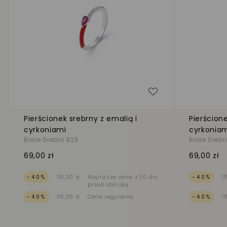
Dodaj do listy życ
Pierścionek srebrny z emalią i
Pierścione
cyrkoniami
cyrkonia
Białe Srebro 925
Białe Srebr
69,00 zł
69,00 zł
-40%
115,00 zł
Najniższa cena z 30 dni
-40%
1
przed obniżką
-40%
115,00 zł
Cena regularna
-40%
1