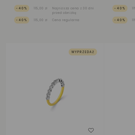
-40%
115,00 zł
Najniższa cena z 30 dni
-40%
1
przed obniżką
-40%
115,00 zł
Cena regularna
-40%
1
WYPRZEDAŻ
Dodaj do listy życ