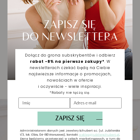
Trwałość biżuterii największe znaczenie ma w
przypadku wyrobów, które nosimy codziennie –
obrączek, pierścionków czy kolczyków. Muszą być
one podatne na zniekształcenia, działanie wody,
obtarcia czy inne delikatne uszkodzenia, które są
nieuniknione podczas noszenia biżuterii na co dzień.
Nasze doświadczenie jednoznacznie pokazuje, że
złoto próby 585 zdecydowanie najlepiej sprawdza się
w takim przypadku.