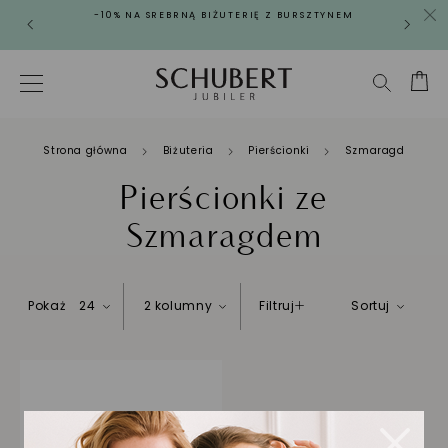
-10% NA SREBRNĄ BIŻUTERIĘ Z BURSZTYNEM
Strona główna
Biżuteria
Pierścionki
Szmaragd
Pierścionki ze
Szmaragdem
Pokaż
24
2 kolumny
Filtruj
Sortuj