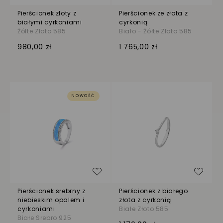
Pierścionek złoty z
Pierścionek ze złota z
białymi cyrkoniami
cyrkonią
Żółte Złoto 585
Biało - Żółte Złoto 585
980,00 zł
1 765,00 zł
NOWOŚĆ
Dodaj do listy życzeń
Dodaj
Pierścionek srebrny z
Pierścionek z białego
niebieskim opalem i
złota z cyrkonią
cyrkoniami
Białe Złoto 585
Białe Srebro 925