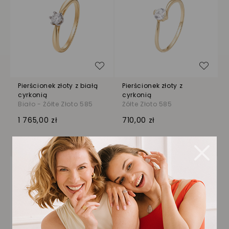
Dodaj do listy życzeń
Dodaj
Pierścionek złoty z białą
Pierścionek złoty z
cyrkonią
cyrkonią
Biało - Żółte Złoto 585
Żółte Złoto 585
1 765,00 zł
710,00 zł