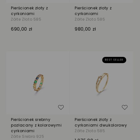
Pierścionek złoty z
Pierścionek złoty z
cyrkoniami
cyrkoniami
Żółte Złoto 585
Żółte Złoto 585
690,00 zł
980,00 zł
BEST SELLER
Dodaj do listy życzeń
Dodaj
Pierścionek srebrny
Pierścionek złoty z
pozłacany z kolorowymi
cyrkoniami dwukolorowy
cyrkoniami
Żółte Złoto 585
Żółte Srebro 925