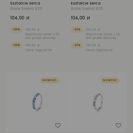
kształcie serca
kształcie serca
Białe Srebro 925
Białe Srebro 925
104,00 zł
104,00 zł
130,00 zł
130,00 zł
-20%
-20%
Najniższa cena z 30
Najniższa cena z 30
dni przed obniżką
dni przed obniżką
130,00 zł
130,00 zł
-20%
-20%
Cena regularna
Cena regularna
NOWOŚĆ
NOWOŚĆ
Dodaj do listy życzeń
Dodaj