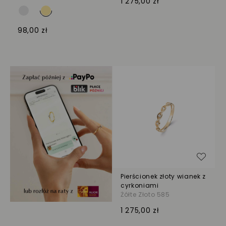
1 275,00 zł
98,00 zł
Dodaj
Pierścionek złoty wianek z
cyrkoniami
Żółte Złoto 585
1 275,00 zł