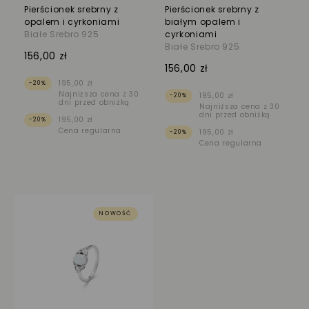
Pierścionek srebrny z
Pierścionek srebrny z
opalem i cyrkoniami
białym opalem i
Białe Srebro 925
cyrkoniami
Białe Srebro 925
156,00 zł
156,00 zł
195,00 zł
-20%
Najniższa cena z 30
195,00 zł
-20%
dni przed obniżką
Najniższa cena z 30
dni przed obniżką
195,00 zł
-20%
Cena regularna
195,00 zł
-20%
Cena regularna
NOWOŚĆ