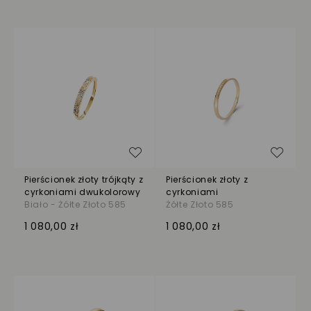
Dodaj do listy życzeń
Dodaj
Pierścionek złoty trójkąty z
Pierścionek złoty z
cyrkoniami dwukolorowy
cyrkoniami
Biało - Żółte Złoto 585
Żółte Złoto 585
1 080,00 zł
1 080,00 zł