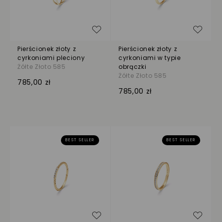
Dodaj do listy życzeń
Dodaj
Pierścionek złoty z
Pierścionek złoty z
cyrkoniami pleciony
cyrkoniami w typie
Żółte Złoto 585
obrączki
Żółte Złoto 585
785,00 zł
785,00 zł
BEST SELLER
BEST SELLER
Dodaj do listy życzeń
Dodaj