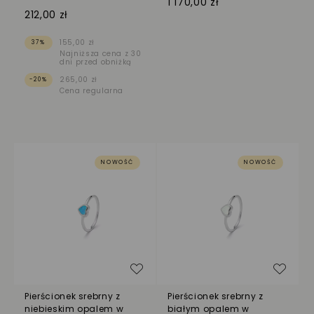
1 170,00 zł
212,00 zł
155,00 zł
37%
Najniższa cena z 30
dni przed obniżką
265,00 zł
-20%
Cena regularna
NOWOŚĆ
NOWOŚĆ
Dodaj do listy życzeń
Dodaj
Pierścionek srebrny z
Pierścionek srebrny z
niebieskim opalem w
białym opalem w