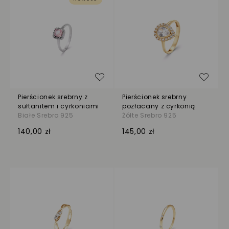
Dodaj do listy życzeń
Dodaj
Pierścionek srebrny z
Pierścionek srebrny
sułtanitem i cyrkoniami
pozłacany z cyrkonią
Białe Srebro 925
Żółte Srebro 925
140,00 zł
145,00 zł