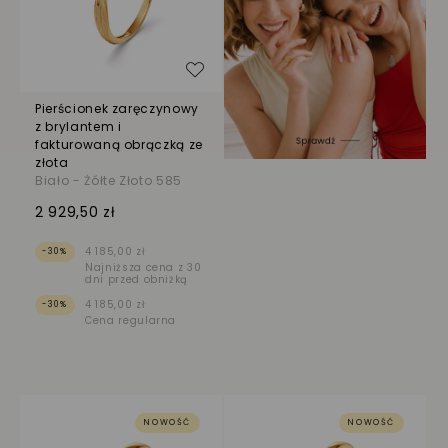
Dodaj do listy życzeń
Pierścionek zaręczynowy
z brylantem i
fakturowaną obrączką ze
złota
Biało - Żółte Złoto 585
2 929,50 zł
4 185,00 zł
-30%
Najniższa cena z 30
dni przed obniżką
4 185,00 zł
-30%
Cena regularna
NOWOŚĆ
NOWOŚĆ