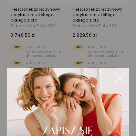
Pierścionek zaręczynowy
Pierścionek zaręczynowy
z brylantem z żółtego i
z brylantem z żółtego i
białego złota
białego złota
Biało - Żółte Złoto 585
Biało - Żółte Złoto 585
3 748,50 zł
2 929,50 zł
5 355,00 zł
4 185,00 zł
-30%
-30%
Najniższa cena z 30
Najniższa cena z 30
dni przed obniżką
dni przed obniżką
5 355,00 zł
4 185,00 zł
-30%
-30%
Cena regularna
Cena regularna
NOWOŚĆ
NOWOŚĆ