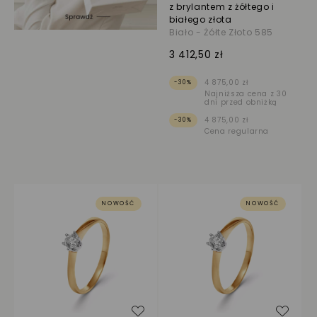
z brylantem z żółtego i
białego złota
Biało - Żółte Złoto 585
3 412,50 zł
4 875,00 zł
-30%
Najniższa cena z 30
dni przed obniżką
4 875,00 zł
-30%
Cena regularna
NOWOŚĆ
NOWOŚĆ
Dodaj do listy życzeń
Dodaj