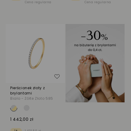
Cena regularna
Cena regularna
Dodaj do listy życzeń
Pierścionek złoty z
brylantami
Biało - Żółte Złoto 585
1 442,00 zł
1 431,50 zł
1%