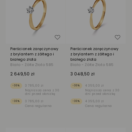
Dodaj do listy życzeń
Dodaj
Pierścionek zaręczynowy
Pierścionek zaręczynowy
z brylantem z żółtego i
z brylantem z żółtego i
białego złota
białego złota
Biało - Żółte Złoto 585
Biało - Żółte Złoto 585
2 649,50 zł
3 048,50 zł
3 785,00 zł
4 355,00 zł
-30%
-30%
Najniższa cena z 30
Najniższa cena z 30
dni przed obniżką
dni przed obniżką
3 785,00 zł
4 355,00 zł
-30%
-30%
Cena regularna
Cena regularna