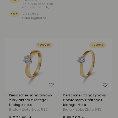
Najniższa cena z 30
dni przed obniżką
2 060,00 zł
-30%
Cena regularna
NOWOŚĆ
NOWOŚĆ
Dodaj do listy życzeń
Dodaj
Pierścionek zaręczynowy
Pierścionek zaręczynowy
z brylantem z żółtego i
z brylantem z żółtego i
białego złota
białego złota
Biało - Żółte Złoto 585
Biało - Żółte Złoto 585
8 074,50 zł
6 657,00 zł