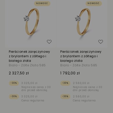
NOWOŚĆ
NOWOŚĆ
Dodaj do listy życzeń
Dodaj
Pierścionek zaręczynowy
Pierścionek zaręczynowy
z brylantem z żółtego i
z brylantem z żółtego i
białego złota
białego złota
Biało - Żółte Złoto 585
Biało - Żółte Złoto 585
2 327,50 zł
1 792,00 zł
3 325,00 zł
2 560,00 zł
-30%
-30%
Najniższa cena z 30
Najniższa cena z 30
dni przed obniżką
dni przed obniżką
3 325,00 zł
2 560,00 zł
-30%
-30%
Cena regularna
Cena regularna