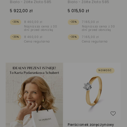
Biało - Żółte Złoto 585
Biało - Żółte Złoto 585
5 922,00 zł
5 015,50 zł
8 460,00 zł
7 165,00 zł
-30%
-30%
Najniższa cena z 30
Najniższa cena z 30
dni przed obniżką
dni przed obniżką
8 460,00 zł
7 165,00 zł
-30%
-30%
Cena regularna
Cena regularna
NOWOŚĆ
Dodaj
Pierścionek zaręczynowy