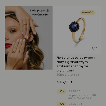
NOWOŚĆ
Dodaj
Pierścionek zaręczynowy
złoty z granatowym
szafirem i czarnymi
brylantami
Żółte Złoto 585
4 112,50 zł
5 875,00 zł
-30%
Najniższa cena z 30
dni przed obniżką
5 875,00 zł
-30%