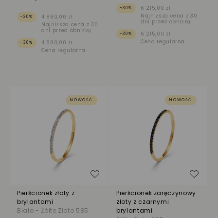
6 215,00 zł
-30%
Najniższa cena z 30
4 880,00 zł
-30%
dni przed obniżką
Najniższa cena z 30
dni przed obniżką
6 215,00 zł
-30%
Cena regularna
4 880,00 zł
-30%
Cena regularna
NOWOŚĆ
NOWOŚĆ
Dodaj do listy życzeń
Dodaj
Pierścionek złoty z
Pierścionek zaręczynowy
brylantami
złoty z czarnymi
Biało - Żółte Złoto 585
brylantami