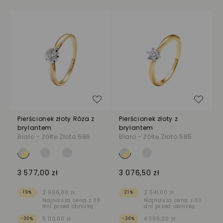
Dodaj do listy życzeń
Dodaj
Pierścionek złoty Róża z
Pierścionek złoty z
brylantem
brylantem
Biało - Żółte Złoto 585
Biało - Żółte Złoto 585
3 577,00 zł
3 076,50 zł
2 996,00 zł
2 541,00 zł
19%
21%
Najniższa cena z 30
Najniższa cena z 30
dni przed obniżką
dni przed obniżką
5 110,00 zł
4 395,00 zł
-30%
-30%