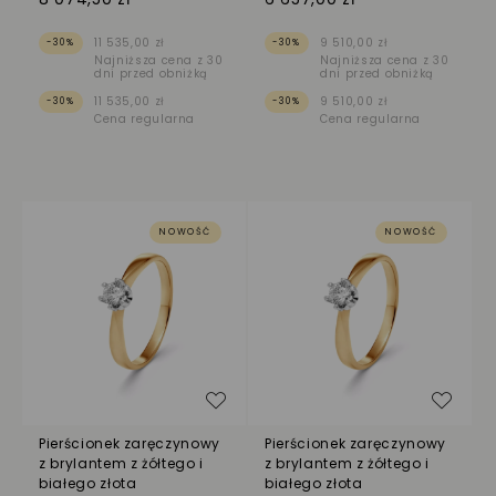
11 535,00 zł
9 510,00 zł
-30%
-30%
Najniższa cena z 30
Najniższa cena z 30
dni przed obniżką
dni przed obniżką
11 535,00 zł
9 510,00 zł
-30%
-30%
Cena regularna
Cena regularna
NOWOŚĆ
NOWOŚĆ
Dodaj do listy życzeń
Dodaj
Pierścionek zaręczynowy
Pierścionek zaręczynowy
z brylantem z żółtego i
z brylantem z żółtego i
białego złota
białego złota