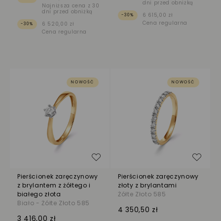
dni przed obniżką
Najniższa cena z 30
dni przed obniżką
6 615,00 zł
-30%
Cena regularna
6 520,00 zł
-30%
Cena regularna
NOWOŚĆ
NOWOŚĆ
Dodaj do listy życzeń
Dodaj
Pierścionek zaręczynowy
Pierścionek zaręczynowy
z brylantem z żółtego i
złoty z brylantami
białego złota
Żółte Złoto 585
Biało - Żółte Złoto 585
4 350,50 zł
3 416,00 zł