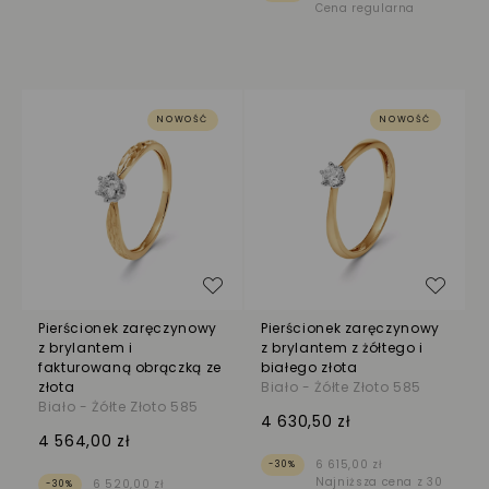
Cena regularna
NOWOŚĆ
NOWOŚĆ
Dodaj do listy życzeń
Dodaj
Pierścionek zaręczynowy
Pierścionek zaręczynowy
z brylantem i
z brylantem z żółtego i
fakturowaną obrączką ze
białego złota
złota
Biało - Żółte Złoto 585
Biało - Żółte Złoto 585
4 630,50 zł
4 564,00 zł
6 615,00 zł
-30%
Najniższa cena z 30
6 520,00 zł
-30%