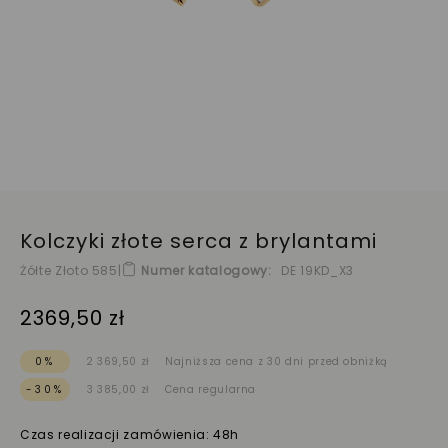
Kolczyki złote serca z brylantami
Żółte Złoto 585
|
Numer katalogowy
DE 19KD_X3
2369,50 zł
0%
2 369,50 zł
Najniższa cena z 30 dni przed obniżką
-30%
3 385,00 zł
Cena regularna
Czas realizacji zamówienia: 48h