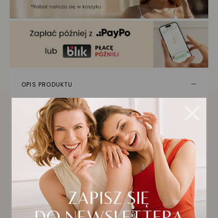
OPIS PRODUKTU
Połączenie czarnej, plecionej skóry i
wypolerowanego złota tworzy biżuterię o
wyrazistym, nowoczesnym charakterze.
Bransoletka doskonale sprawdza się w męskich
stylizacjach, zarówno codziennych, jak i
bardziej eleganckich. Geometryczny wzór oraz
solidne zapięcie podkreślają precyzję
wykonania i dbałość o każdy detal. To
propozycja dla mężczyzn, którzy cenią
indywidualny styl i jakość w jednym, nie
rezygnując przy tym z komfortu noszenia.