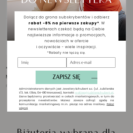
SZCZEGÓŁY PRODUKTU
DOSTAWA ORAZ ZWROTY
ZAKUPY NA RATY
Jak dbać o biżuterię
Masz pytania? Zapytaj!
Prezentowana cena jest ceną brutto