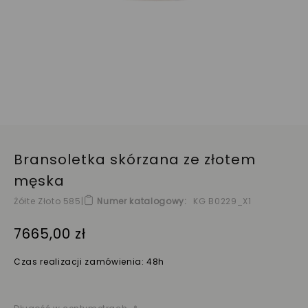
Bransoletka skórzana ze złotem
męska
Żółte Złoto 585
|
Numer katalogowy
KG B0229_X1
7665,00 zł
Czas realizacji zamówienia: 48h