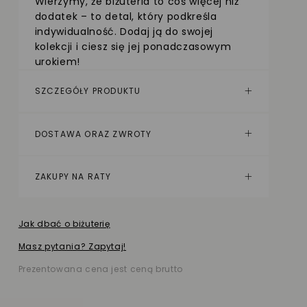
Wierzymy, że biżuteria to coś więcej niż
dodatek – to detal, który podkreśla
indywidualność. Dodaj ją do swojej
kolekcji i ciesz się jej ponadczasowym
urokiem!
SZCZEGÓŁY PRODUKTU
DOSTAWA ORAZ ZWROTY
ZAKUPY NA RATY
Jak dbać o biżuterię
Masz pytania? Zapytaj!
Prezentowana cena jest ceną brutto