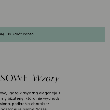
się
lub
Załóż konto
ASOWE
Wzory
we, łączą klasyczną elegancję z
y biżuterię, która nie wychodzi
wiona, podkreśla charakter
ć noszącej je osoby. Nasze