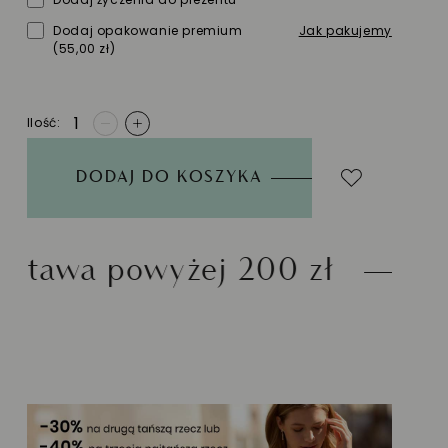
Dodaj opakowanie premium
Jak pakujemy
(55,00 zł)
Ilość
-
+
DODAJ DO KOSZYKA
j 200 zł
Możliwość zw