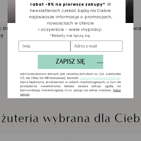
 złoty cienki
Naszyjnik srebrny pozłaca
ny
295,00 zł
iżuteria wybrana dla Cieb