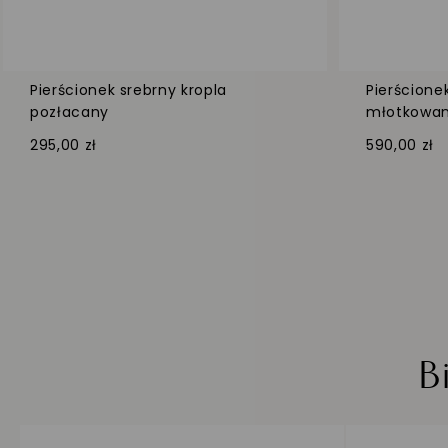
Pierścionek srebrny kropla
Pierścionek
pozłacany
młotkowa
295,00 zł
590,00 zł
B