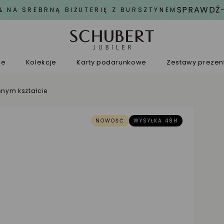
SPRAWDŹ
% NA SREBRNĄ BIŻUTERIĘ Z BURSZTYNEM
ne
Kolekcje
Karty podarunkowe
Zestawy preze
nym kształcie
NOWOŚĆ
WYSYŁKA 48H