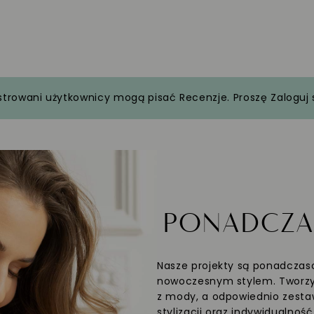
strowani użytkownicy mogą pisać Recenzje. Proszę
Zaloguj 
PONADCZ
Nasze projekty są ponadczaso
nowoczesnym stylem. Tworzym
z mody, a odpowiednio zesta
stylizacji oraz indywidualnoś