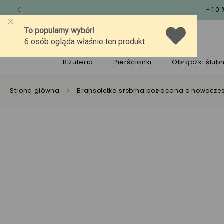
-10
O marce
Jakość
Pomoc
Biżuteria
Pierścionki
Obrączki ślub
Strona główna
Bransoletka srebrna pozłacana o nowoczes