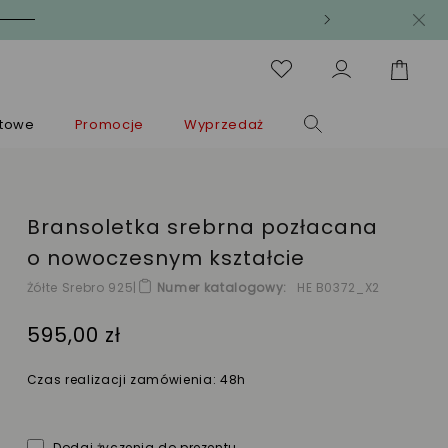
ntowe
Promocje
Wyprzedaż
Bransoletka srebrna pozłacana
o nowoczesnym kształcie
Żółte Srebro 925
|
Numer katalogowy
HE B0372_X2
595,00 zł
Czas realizacji zamówienia: 48h
Dodaj życzenia do prezentu