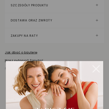
SZCZEGÓŁY PRODUKTU
DOSTAWA ORAZ ZWROTY
ZAKUPY NA RATY
Jak dbać o biżuterię
Masz pytania? Zapytaj!
Prezentowana cena jest ceną brutto
Biżuteria wybrana dla