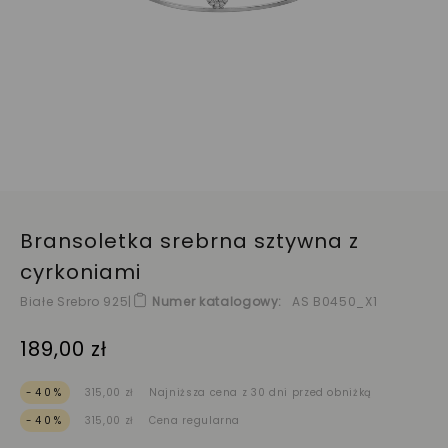
Bransoletka srebrna sztywna z
cyrkoniami
Białe Srebro 925
|
Numer katalogowy
AS B0450_X1
189,00 zł
-40%
315,00 zł
Najniższa cena z 30 dni przed obniżką
-40%
315,00 zł
Cena regularna