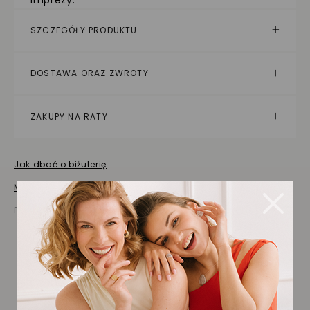
imprezy.
SZCZEGÓŁY PRODUKTU
DOSTAWA ORAZ ZWROTY
ZAKUPY NA RATY
Jak dbać o biżuterię
Masz pytania? Zapytaj!
Prezentowana cena jest ceną brutto