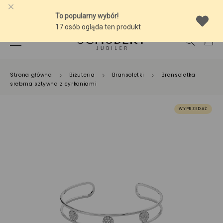
-10% NA SREBRNĄ BIŻUTERIĘ Z BURSZTYNEM
Strona główna
Biżuteria
Bransoletki
Bransoletka
srebrna sztywna z cyrkoniami
WYPRZEDAŻ