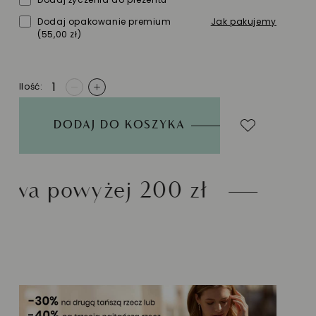
Dodaj opakowanie premium
Jak pakujemy
(55,00 zł)
Ilość
-
+
DODAJ DO KOSZYKA
 200 zł
Możliwość zwro