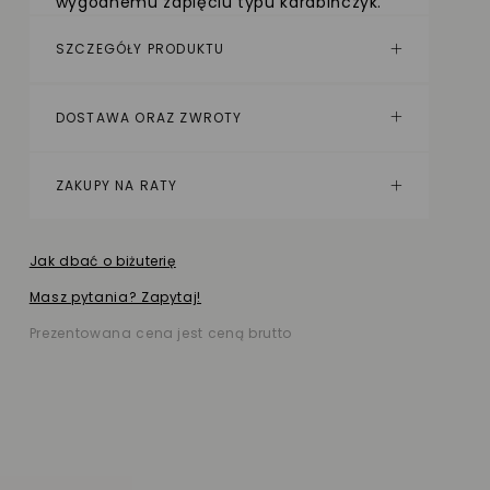
wygodnemu zapięciu typu karabińczyk.
SZCZEGÓŁY PRODUKTU
DOSTAWA ORAZ ZWROTY
ZAKUPY NA RATY
Jak dbać o biżuterię
Masz pytania? Zapytaj!
Prezentowana cena jest ceną brutto