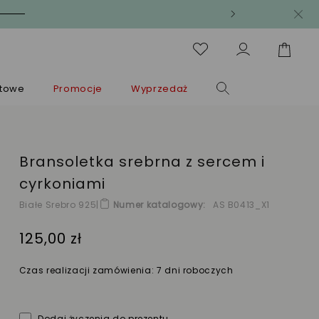
ntowe
Promocje
Wyprzedaż
Bransoletka srebrna z sercem i
cyrkoniami
Białe Srebro 925
|
Numer katalogowy
AS B0413_X1
125,00 zł
Czas realizacji zamówienia: 7 dni roboczych
Dodaj życzenia do prezentu