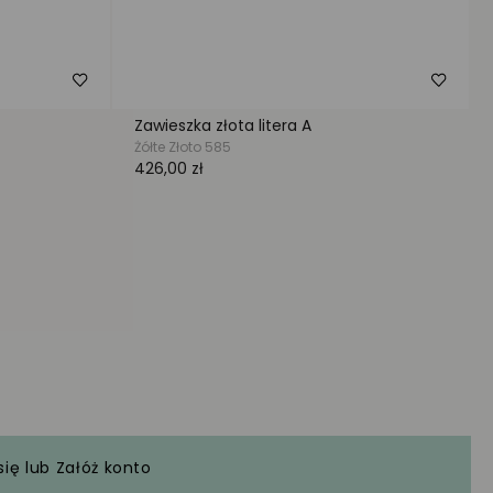
się
lub
Załóż konto