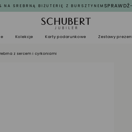
SPRAWDŹ
% NA SREBRNĄ BIŻUTERIĘ Z BURSZTYNEM
ne
Kolekcje
Karty podarunkowe
Zestawy preze
rebrna z sercem i cyrkoniami