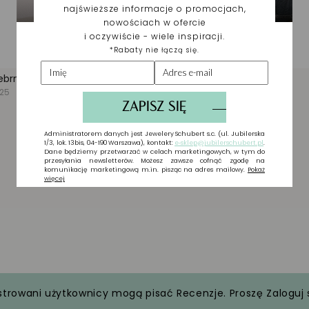
strowani użytkownicy mogą pisać Recenzje. Proszę
Zaloguj 