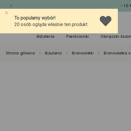
-10
O marce
Jakość
Pomoc
Biżuteria
Pierścionki
Obrączki ślub
Strona główna
Biżuteria
Bransoletki
Bransoletka s