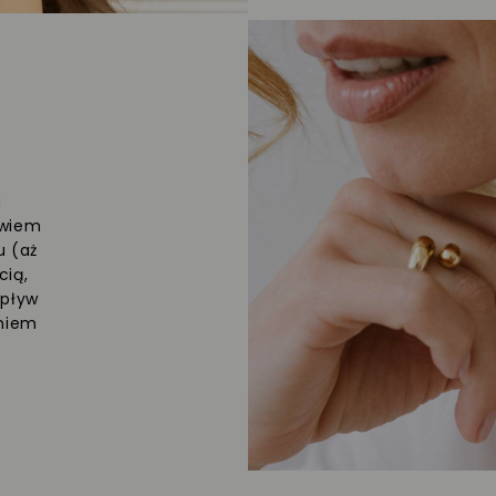
a
owiem
u (aż
cią,
upływ
eniem