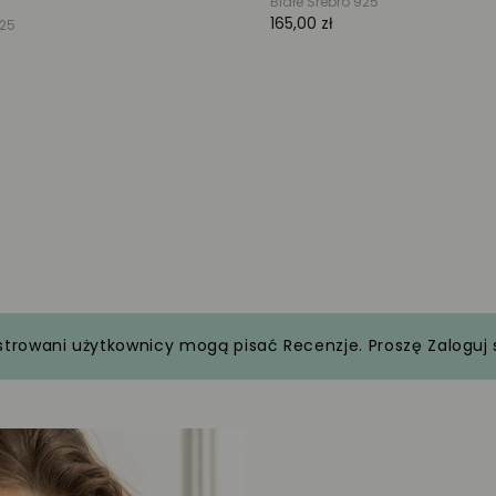
strowani użytkownicy mogą pisać Recenzje. Proszę
Zaloguj 