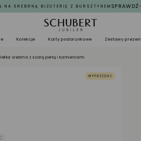
SPRAWDŹ
% NA SREBRNĄ BIŻUTERIĘ Z BURSZTYNEM
ne
Kolekcje
Karty podarunkowe
Zestawy preze
letka srebrna z szarą perłą i kamieniami
WYPRZEDAŻ