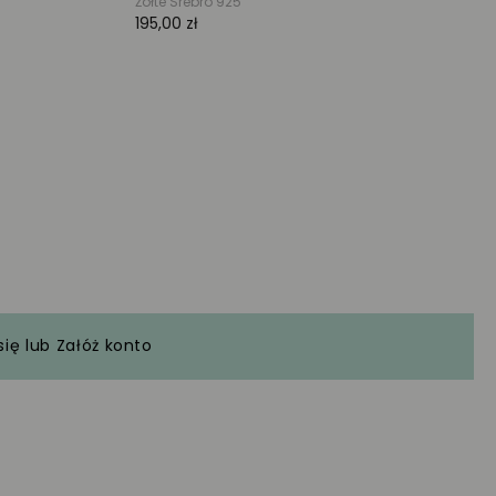
się
lub
Załóż konto