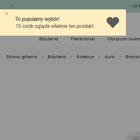
-10
O marce
Jakość
Pomoc
Biżuteria
Pierścionki
Obrączki ślub
Strona główna
Biżuteria
Kolekcje
Aura
Branso