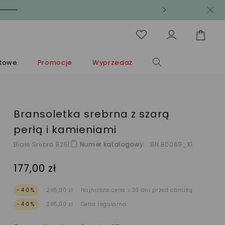
ntowe
Promocje
Wyprzedaż
Bransoletka srebrna z szarą
perłą i kamieniami
Białe Srebro 925
|
Numer katalogowy
BN B0069_X1
177,00 zł
-40%
295,00 zł
Najniższa cena z 30 dni przed obniżką
-40%
295,00 zł
Cena regularna