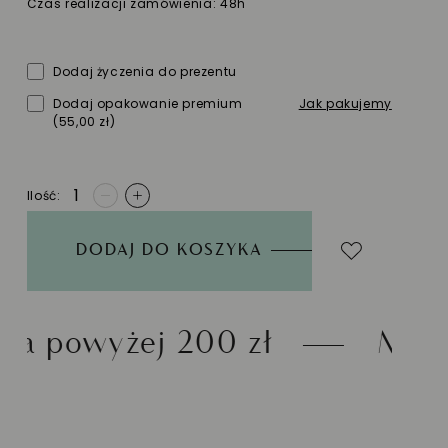
Czas realizacji zamówienia: 48h
Dodaj życzenia do prezentu
Dodaj opakowanie premium
Jak pakujemy
(55,00 zł)
Ilość
-
+
DODAJ DO KOSZYKA
00 zł
Możliwość zwrotu