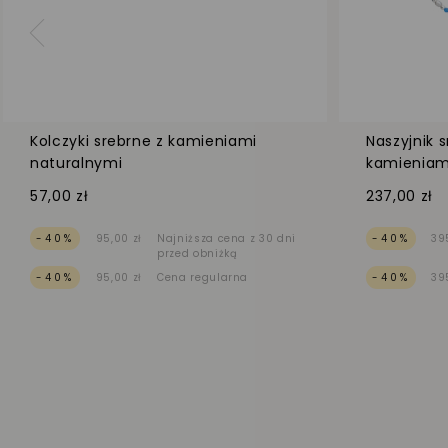
Kolczyki srebrne z kamieniami
Naszyjnik s
naturalnymi
kamieniam
57,00 zł
237,00 zł
-40%
95,00 zł
Najniższa cena z 30 dni
-40%
39
przed obniżką
-40%
95,00 zł
Cena regularna
-40%
39