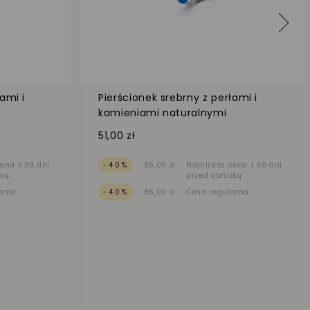
ami i
Pierścionek srebrny z perłami i
kamieniami naturalnymi
51,00 zł
ena z 30 dni
-40%
85,00 zł
Najniższa cena z 30 dni
żką
przed obniżką
arna
-40%
85,00 zł
Cena regularna