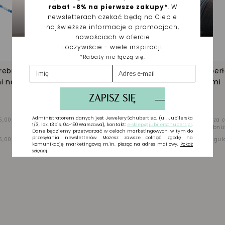
rebrny z perłami i
Pierścionek srebrny z perł
i naturalnymi
kamieniami naturalnymi
51,00 zł
5,00 zł
Najniższa cena z 30
-40%
85,00 zł
Najniższa c
dni przed obniżką
przed obni
5,00 zł
Cena regularna
-40%
85,00 zł
Cena regul