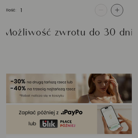
Ilość
-
+
iwość zwrotu do 30 dni
Zł