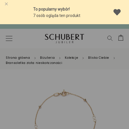
-10% NA SREBRNĄ BIŻUTERIĘ Z BURSZTYNEM
-10% NA SREBRNĄ BIŻUTERIĘ Z BURSZTYNEM
Strona główna
Biżuteria
Kolekcje
Blisko Ciebie
Bransoletka złota nieskończoności