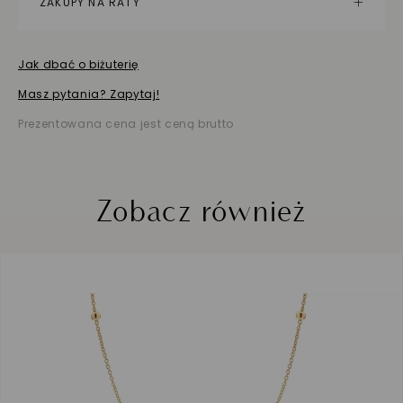
ZAKUPY NA RATY
Jak dbać o biżuterię
Masz pytania? Zapytaj!
Prezentowana cena jest ceną brutto
Zobacz również