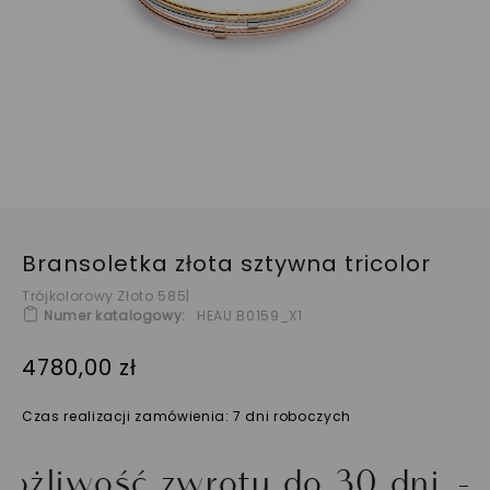
Bransoletka złota sztywna tricolor
Trójkolorowy Złoto 585
|
Numer katalogowy
HEAU B0159_X1
4780,00 zł
Czas realizacji zamówienia: 7 dni roboczych
wość zwrotu do 30 dni
Zło