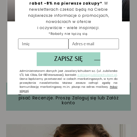
Tylko zarejestrowani użytkownicy mogą
pisać Recenzje. Proszę
Zaloguj się
lub
Załóż
konto