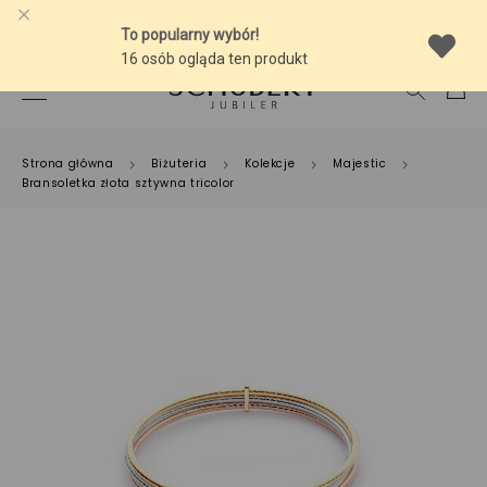
-10% NA SREBRNĄ BIŻUTERIĘ Z BURSZTYNEM
Strona główna
Biżuteria
Kolekcje
Majestic
Bransoletka złota sztywna tricolor