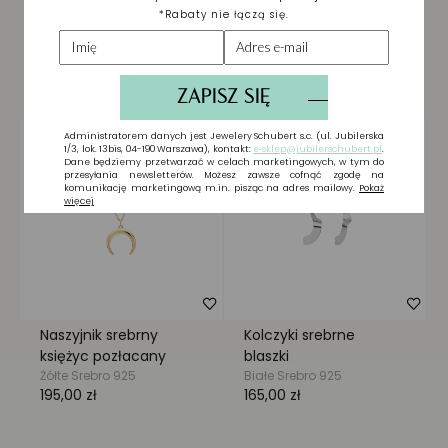
Biżuteria wybrana dla
Ciebie