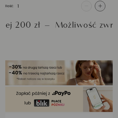
Ilość
-
+
00 zł
Możliwość zwrotu do