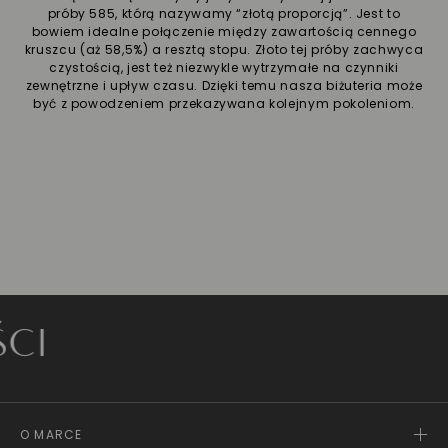
próby 585, którą nazywamy “złotą proporcją”. Jest to
bowiem idealne połączenie między zawartością cennego
kruszcu (aż 58,5%) a resztą stopu. Złoto tej próby zachwyca
czystością, jest też niezwykle wytrzymałe na czynniki
zewnętrzne i upływ czasu. Dzięki temu nasza biżuteria może
być z powodzeniem przekazywana kolejnym pokoleniom.
Z
O MARCE