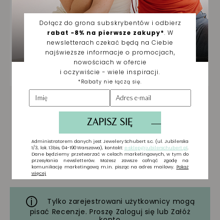
Tylko zarejestrowani użytkownicy mogą
pisać Recenzje. Proszę
Zaloguj się
lub
Załóż
konto