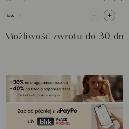
Ilość
-
+
iwość zwrotu do 30 dni
Zł