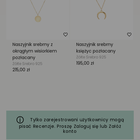
Tylko zarejestrowani użytkownicy mogą
pisać Recenzje. Proszę
Zaloguj się
lub
Załóż
konto