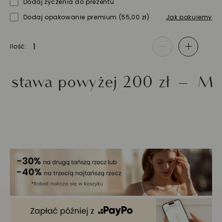
Dodaj życzenia do prezentu
Dodaj opakowanie premium
(55,00 zł)
Jak pakujemy
Ilość
-
+
awa powyżej 200 zł
Możliw