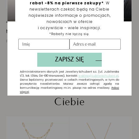
Jak dbać o biżuterię
Masz pytania? Zapytaj!
Prezentowana cena jest ceną brutto
Biżuteria wybrana dla
Ciebie