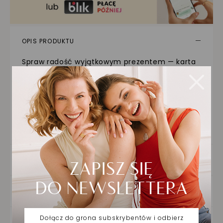
OPIS PRODUKTU
Spraw radość wyjątkowym prezentem — karta
podarunkowa o wartości 1000 PLN od Jubiler
Schubert to luksusowy upominek, który można
zrealizować zarówno online, jak i w salonach
stacjonarnych. Ważna przez rok od daty
zakupu, karta daje czas na wybór biżuterii
idealnie dopasowanej do gustu obdarowanej
osoby.
SZCZEGÓŁY PRODUKTU
DOSTAWA ORAZ ZWROTY
ZAKUPY NA RATY