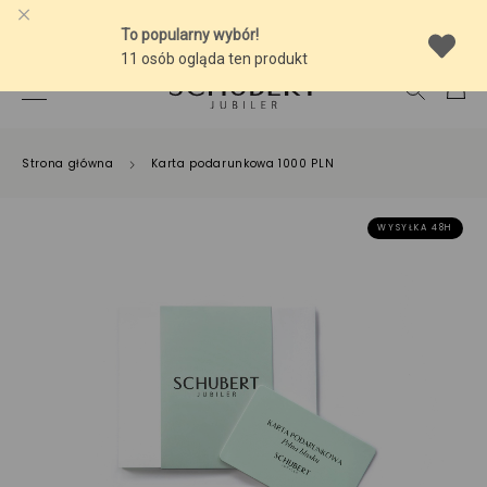
-10% NA SREBRNĄ BIŻUTERIĘ Z BURSZTYNEM
Strona główna
Karta podarunkowa 1000 PLN
WYSYŁKA 48H