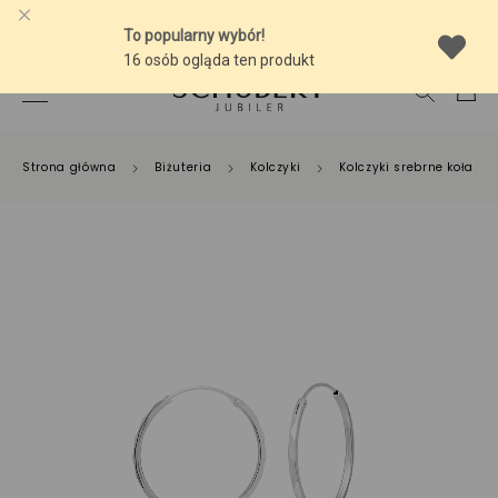
-10% NA SREBRNĄ BIŻUTERIĘ Z BURSZTYNEM
Strona główna
Biżuteria
Kolczyki
Kolczyki srebrne koła