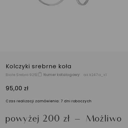
Kolczyki srebrne koła
Białe Srebro 925
|
Numer katalogowy
as k247a_x1
95,00 zł
Czas realizacji zamówienia: 7 dni roboczych
żej 200 zł
Możliwość zwr