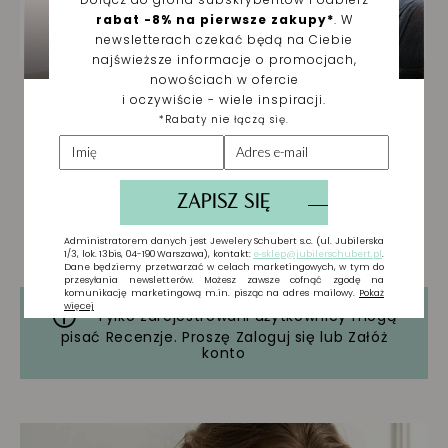
Tylko zarejestrowani użytkownicy mogą
pisać Recenzje. Proszę
Zaloguj się
lub
Załóż
konto