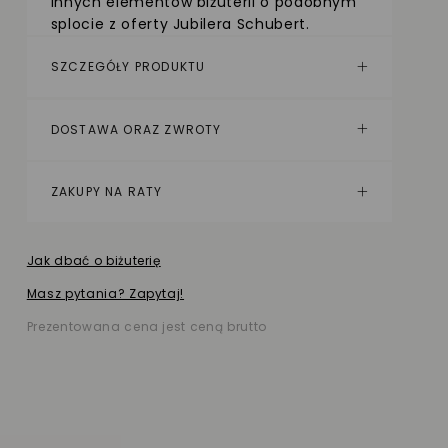
innych elementów biżuterii o podobnym
splocie z oferty Jubilera Schubert.
SZCZEGÓŁY PRODUKTU
DOSTAWA ORAZ ZWROTY
ZAKUPY NA RATY
Jak dbać o biżuterię
Masz pytania? Zapytaj!
Prezentowana cena jest ceną brutto