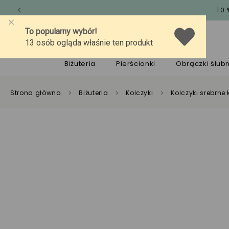
-10
O marce
Jakość
Pomoc
Biżuteria
Pierścionki
Obrączki ślub
Strona główna
Biżuteria
Kolczyki
Kolczyki srebrne