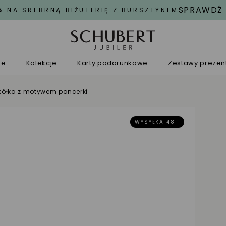
SPRAWDŹ
% NA SREBRNĄ BIŻUTERIĘ Z BURSZTYNEM
ne
Kolekcje
Karty podarunkowe
Zestawy preze
 kółka z motywem pancerki
WYSYŁKA 48H