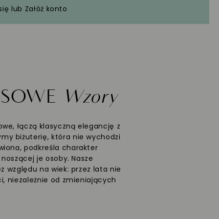
się
lub
Załóż konto
ASOWE
Wzory
we, łączą klasyczną elegancję z
y biżuterię, która nie wychodzi
wiona, podkreśla charakter
ć noszącej je osoby. Nasze
ez względu na wiek: przez lata nie
i, niezależnie od zmieniających