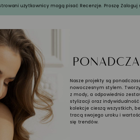
strowani użytkownicy mogą pisać Recenzje. Proszę
Zaloguj 
PONADCZ
Nasze projekty są ponadczaso
nowoczesnym stylem. Tworzym
z mody, a odpowiednio zesta
stylizacji oraz indywidualnoś
kolekcje cieszą wszystkich, b
tracą swojego uroku i wartośc
się trendów.