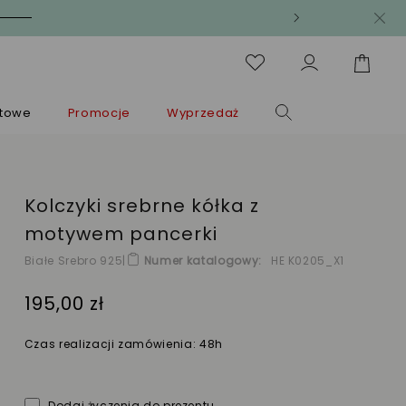
ntowe
Promocje
Wyprzedaż
Kolczyki srebrne kółka z
motywem pancerki
Białe Srebro 925
|
Numer katalogowy
HE K0205_X1
195,00 zł
Czas realizacji zamówienia: 48h
Dodaj życzenia do prezentu