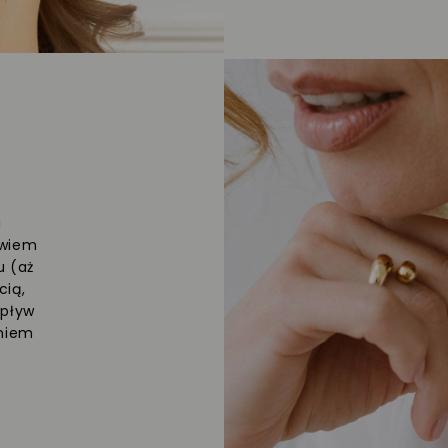
a
owiem
u (aż
cią,
upływ
eniem