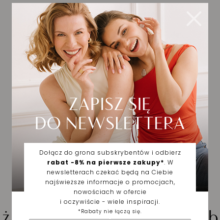
iżuteria wybrana dla Cieb