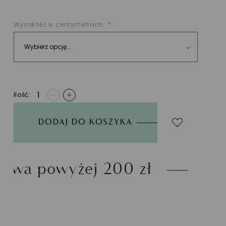
Wysokość w centymetrach
Ilość
-
+
DODAJ DO KOSZYKA
yżej 200 zł
Możliwość