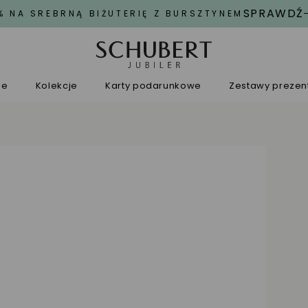
SPRAWDŹ
% NA SREBRNĄ BIŻUTERIĘ Z BURSZTYNEM
ne
Kolekcje
Karty podarunkowe
Zestawy preze