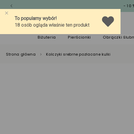
-10
O marce
Jakość
Pomoc
Biżuteria
Pierścionki
Obrączki ślub
Strona główna
Kolczyki srebrne pozłacane kulki