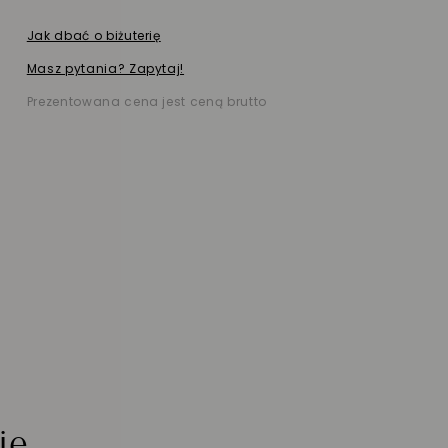
Jak dbać o biżuterię
Masz pytania? Zapytaj!
Prezentowana cena jest ceną brutto
ie