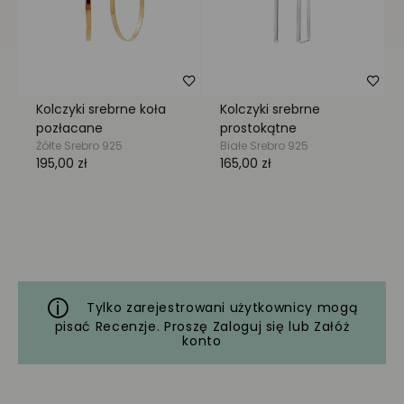
Tylko zarejestrowani użytkownicy mogą
pisać Recenzje. Proszę
Zaloguj się
lub
Załóż
konto