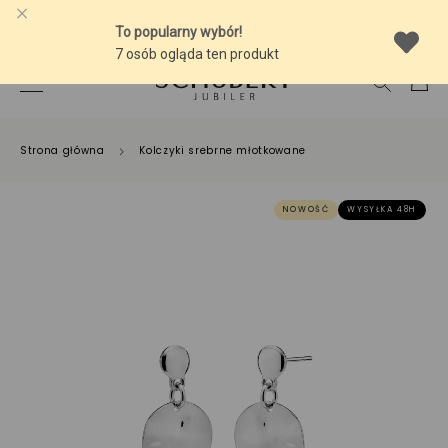
-10% NA SREBRNĄ BIŻUTERIĘ Z BURSZTYNEM
Strona główna
Kolczyki srebrne młotkowane
NOWOŚĆ
WYSYŁKA 48H