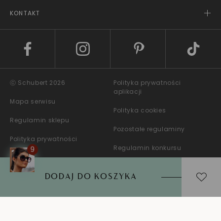
KONTAKT
ⓒ Schubert 2026
Polityka prywatności
aplikacji
Mapa serwisu
Polityka cookies
Regulamin sklepu
Pozostałe regulaminy
Polityka prywatności
Regulamin konkursu
DODAJ DO KOSZYKA