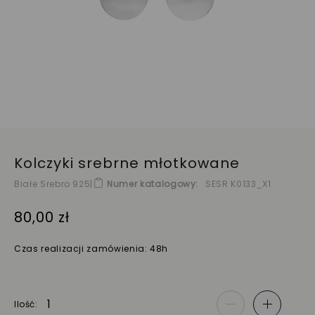
Kolczyki srebrne młotkowane
Białe Srebro 925
|
Numer katalogowy
SESR K0133_X1
80,00 zł
Czas realizacji zamówienia: 48h
Ilość
-
+