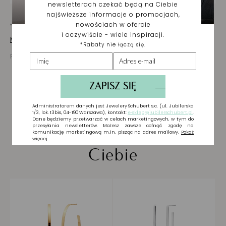
Jak dbać o biżuterię
Masz pytania? Zapytaj!
Prezentowana cena jest ceną brutto
Biżuteria wybrana dla
Ciebie