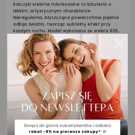
Kolczyki srebrne młotkowane to biżuteria o
lekkim, artystycznym charakterze.
Nieregularna, błyszcząca powierzchnia pięknie
odbija światło, tworząc subtelny efekt przy
każdym ruchu. Model wykonano ze srebra 925,
co gwarantuje trwałość i szlachetne
wykończenie. Ich forma przyciąga uwagę
niestandardowym kształtem i delikatnym
połyskiem. To propozycja dla kobiet, które
cenią minimalizm z charakterem i lubią
wyróżniać się detalem w codziennych
stylizacjach.
SZCZEGÓŁY PRODUKTU
DOSTAWA ORAZ ZWROTY
ZAKUPY NA RATY