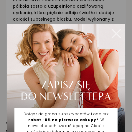
półkola została uzupełniona oszlifowaną
cyrkonią, która pięknie odbija światło i dodaje
całości subtelnego blasku. Model wykonany z
pozłacanego srebra 925 zachwyca prostotą
formy i nowoczesnym wykończeniem. To
delikatny dodatek, który doskonale sprawdzi się
w codziennych stylizacjach, ale także w
wieczorowym wydaniu.
SZCZEGÓŁY PRODUKTU
DOSTAWA ORAZ ZWROTY
ZAKUPY NA RATY
Jak dbać o biżuterię
Masz pytania? Zapytaj!