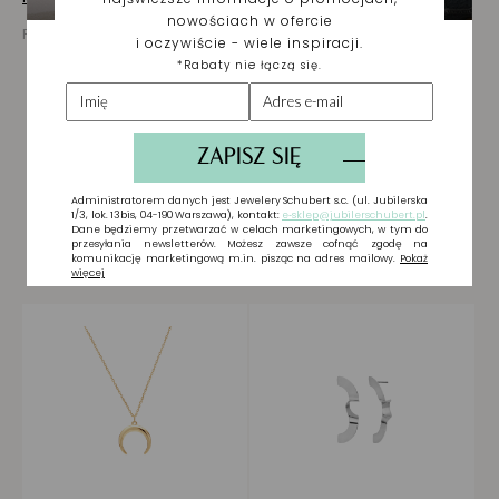
Prezentowana cena jest ceną brutto
Biżuteria wybrana dla
Ciebie