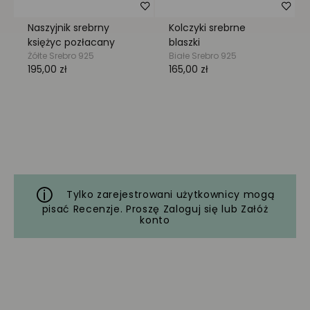
Tylko zarejestrowani użytkownicy mogą
pisać Recenzje. Proszę
Zaloguj się
lub
Załóż
konto