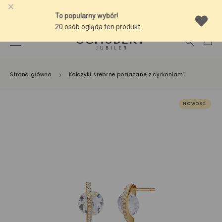
-10% NA SREBRNĄ BIŻUTERIĘ Z BURSZTYNEM
Strona główna
Kolczyki srebrne pozłacane z cyrkoniami
NOWOŚĆ