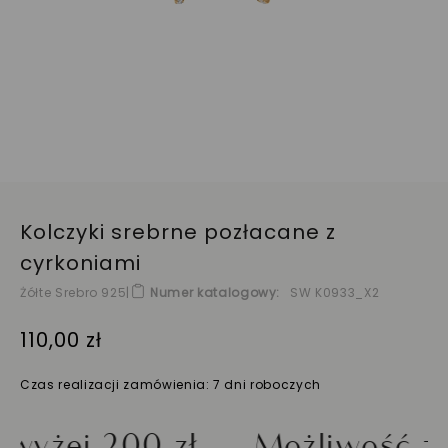
Kolczyki srebrne pozłacane z
cyrkoniami
Żółte Srebro 925
|
Numer katalogowy
SW K0933_X2
110,00 zł
Czas realizacji zamówienia: 7 dni roboczych
ej 200 zł
Możliwość zwro