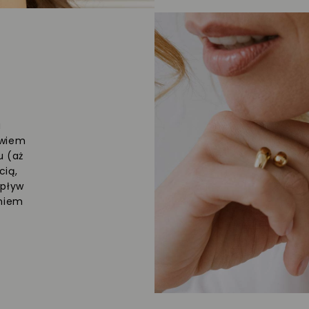
a
owiem
u (aż
cią,
upływ
eniem