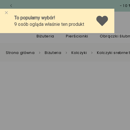
-10
O marce
Jakość
Pomoc
Biżuteria
Pierścionki
Obrączki ślub
Strona główna
Biżuteria
Kolczyki
Kolczyki srebrne 