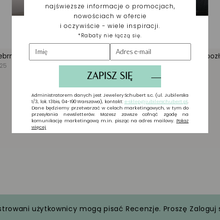
strowani użytkownicy mogą pisać Recenzje. Proszę
Zaloguj 