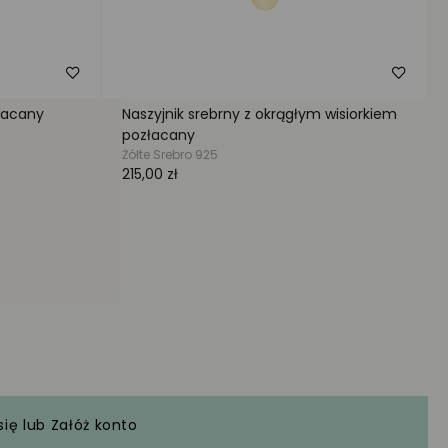
się
lub
Załóż konto