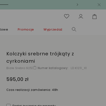
ntowe
Promocje
Wyprzedaż
Kolczyki srebrne trójkąty z
cyrkoniami
Białe Srebro 925
|
Numer katalogowy
LD K1211_X1
595,00 zł
Czas realizacji zamówienia: 48h
Dodaj życzenia do prezentu