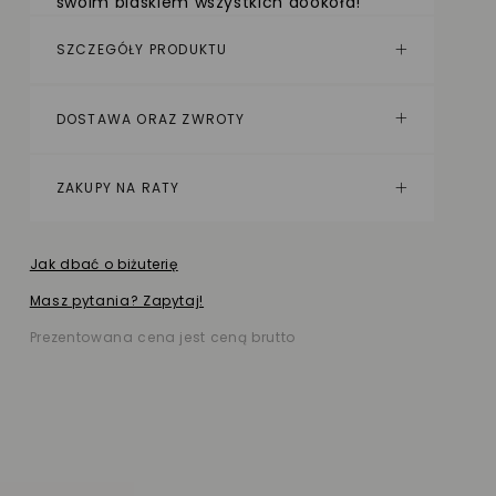
swoim blaskiem wszystkich dookoła!
SZCZEGÓŁY PRODUKTU
DOSTAWA ORAZ ZWROTY
ZAKUPY NA RATY
Jak dbać o biżuterię
Masz pytania? Zapytaj!
Prezentowana cena jest ceną brutto