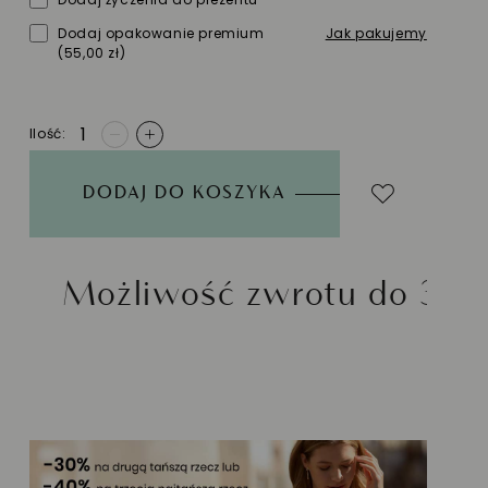
Dodaj opakowanie premium
Jak pakujemy
(55,00 zł)
Ilość
-
+
DODAJ DO KOSZYKA
ć zwrotu do 30 dni
Zło