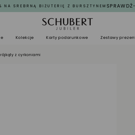
SPRAWDŹ
% NA SREBRNĄ BIŻUTERIĘ Z BURSZTYNEM
ne
Kolekcje
Karty podarunkowe
Zestawy preze
trójkąty z cyrkoniami