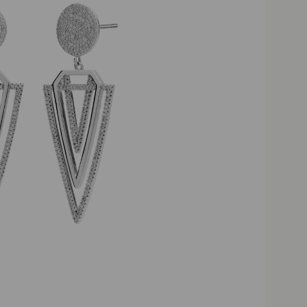
owyżej 200 zł
Możliwoś