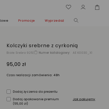
ntowe
Promocje
Wyprzedaż
Kolczyki srebrne z cyrkonią
Białe Srebro 925
|
Numer katalogowy
AE K0030_X1
95,00 zł
Czas realizacji zamówienia: 48h
Dodaj życzenia do prezentu
Dodaj opakowanie premium
Jak pakujemy
(55,00 zł)