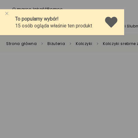
O marce
Jakość
Pomoc
Biżuteria
Pierścionki
Obrączki ślub
Strona główna
Biżuteria
Kolczyki
Kolczyki srebrne 