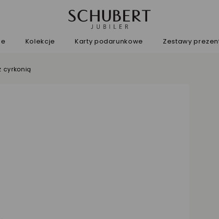
ne
Kolekcje
Karty podarunkowe
Zestawy preze
z cyrkonią