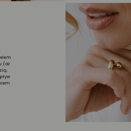
a
owiem
u (aż
cią,
upływ
eniem