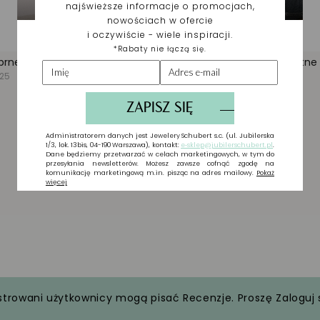
strowani użytkownicy mogą pisać Recenzje. Proszę
Zaloguj 