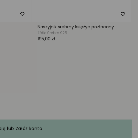
się
lub
Załóż konto