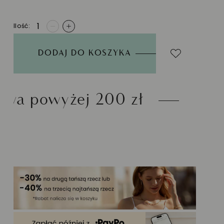
Ilość
-
+
DODAJ DO KOSZYKA
200 zł
Możliwość zwrot