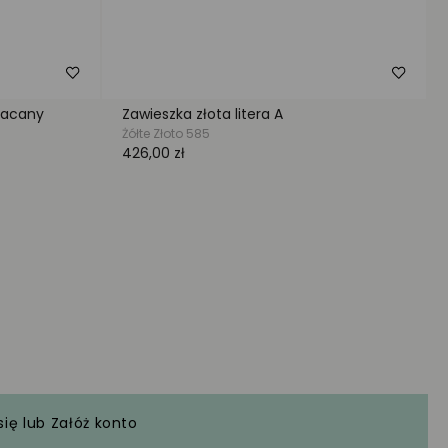
się
lub
Załóż konto