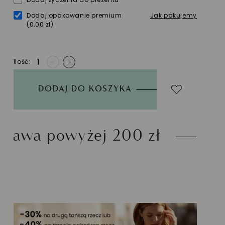
Dodaj opakowanie premium
Jak pakujemy
(0,00 zł)
Ilość
-
+
DODAJ DO KOSZYKA
wyżej 200 zł
Możliwoś