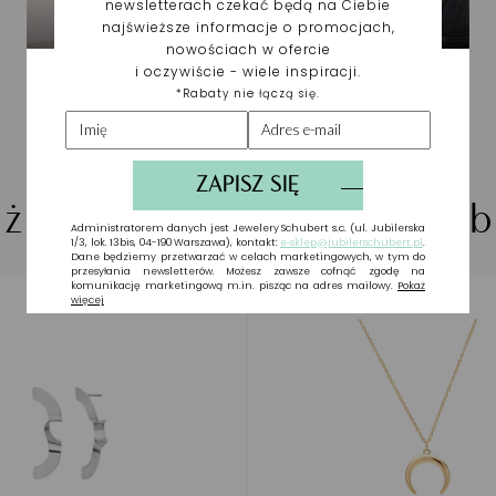
iżuteria wybrana dla Cieb