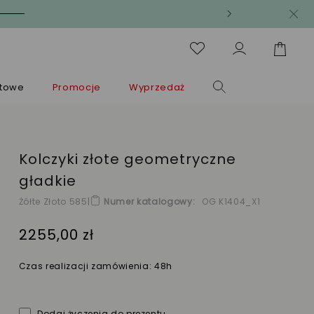
ntowe
Promocje
Wyprzedaż
Kolczyki złote geometryczne
gładkie
Żółte Złoto 585
|
Numer katalogowy
OG K1404_X1
2255,00 zł
Czas realizacji zamówienia: 48h
Dodaj życzenia do prezentu