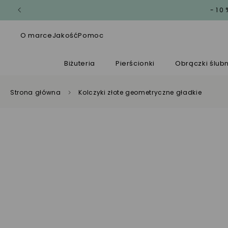
-10
O marce
Jakość
Pomoc
Biżuteria
Pierścionki
Obrączki ślub
Strona główna
Kolczyki złote geometryczne gładkie