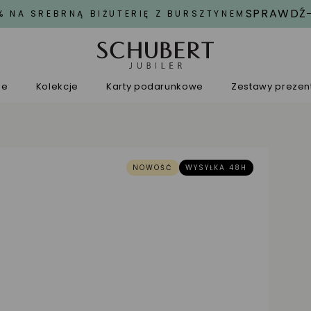
SPRAWDŹ
% NA SREBRNĄ BIŻUTERIĘ Z BURSZTYNEM
ne
Kolekcje
Karty podarunkowe
Zestawy preze
NOWOŚĆ
WYSYŁKA 48H