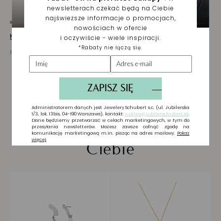
Jak dbać o biżuterię
Masz pytania? Zapytaj!
Prezentowana cena jest ceną brutto
Biżuteria wybrana dla
Ciebie