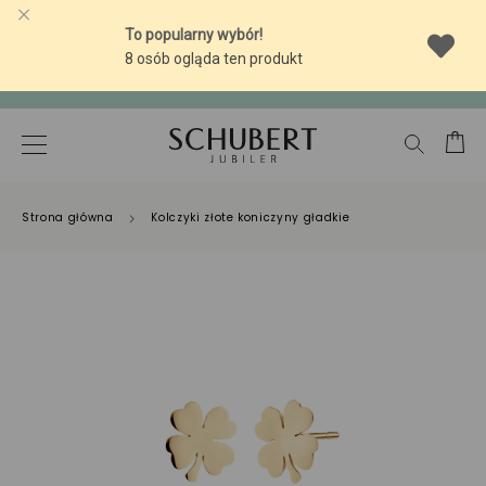
-30% na brylanty do 0,4 ct.
-30% na brylanty do 0,4 ct.
Strona główna
Kolczyki złote koniczyny gładkie