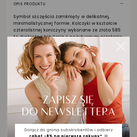
OPIS PRODUKTU
Symbol szczęścia zamknięty w delikatnej,
minimalistycznej formie. Kolczyki w kształcie
czterolistnej koniczyny wykonane ze złota 585
to dyskretna biżuteria o pozytywnym przekazie.
Lekka konstrukcja i klasyczne sztyfty sprawiają,
że są wygodne do codziennego noszenia. Złota
proporcja, prosta forma i subtelne
wykończenie sprawiają, że świetnie komponują
się z każdą stylizacją – od swobodnych po
eleganckie.
SZCZEGÓŁY PRODUKTU
DOSTAWA ORAZ ZWROTY
ZAKUPY NA RATY