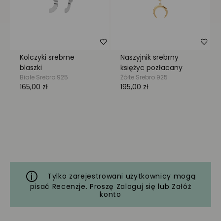
Tylko zarejestrowani użytkownicy mogą
pisać Recenzje. Proszę
Zaloguj się
lub
Załóż
konto