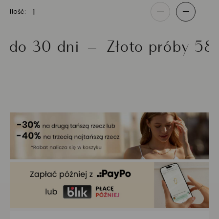
Ilość
-
+
 30 dni
Złoto próby 585