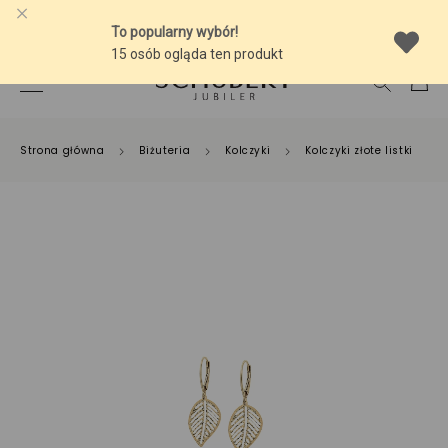
-10% NA SREBRNĄ BIŻUTERIĘ Z BURSZTYNEM
Strona główna
Biżuteria
Kolczyki
Kolczyki złote listki