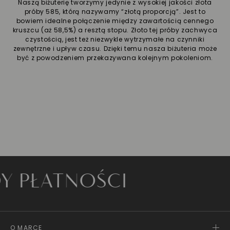
Naszą biżuterię tworzymy jedynie z wysokiej jakości złota
próby 585, którą nazywamy “złotą proporcją”. Jest to
bowiem idealne połączenie między zawartością cennego
kruszcu (aż 58,5%) a resztą stopu. Złoto tej próby zachwyca
czystością, jest też niezwykle wytrzymałe na czynniki
zewnętrzne i upływ czasu. Dzięki temu nasza biżuteria może
być z powodzeniem przekazywana kolejnym pokoleniom.
ATNOŚCI
O MARCE