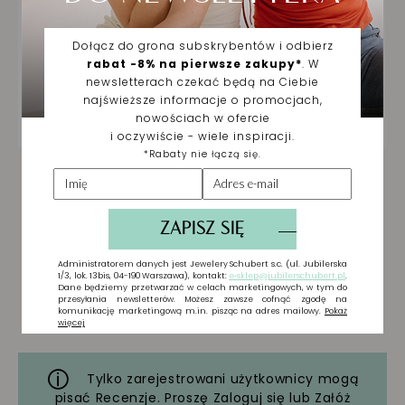
Tylko zarejestrowani użytkownicy mogą
pisać Recenzje. Proszę
Zaloguj się
lub
Załóż