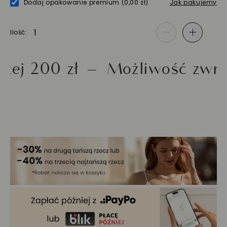
Dodaj opakowanie premium
(0,00 zł)
Jak pakujemy
Ilość
-
+
00 zł
Możliwość zwrotu do