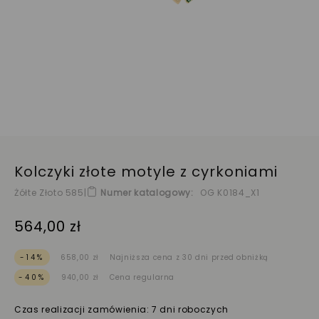
Kolczyki złote motyle z cyrkoniami
Żółte Złoto 585
|
Numer katalogowy
OG K0184_X1
564,00 zł
-14%
658,00 zł
Najniższa cena z 30 dni przed obniżką
-40%
940,00 zł
Cena regularna
Czas realizacji zamówienia: 7 dni roboczych