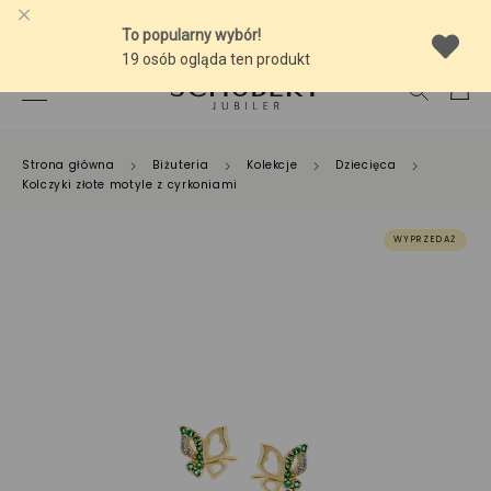
-10% NA SREBRNĄ BIŻUTERIĘ Z BURSZTYNEM
Strona główna
Biżuteria
Kolekcje
Dziecięca
Kolczyki złote motyle z cyrkoniami
WYPRZEDAŻ