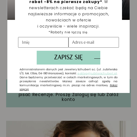
Tylko zarejestrowani użytkownicy mogą
pisać Recenzje. Proszę
Zaloguj się
lub
Załóż
konto