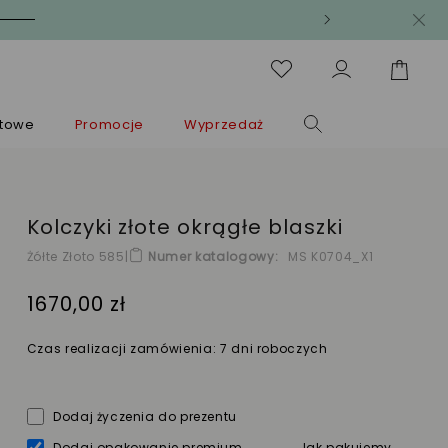
ntowe
Promocje
Wyprzedaż
Kolczyki złote okrągłe blaszki
Żółte Złoto 585
|
Numer katalogowy
MS K0704_X1
1670,00 zł
Czas realizacji zamówienia: 7 dni roboczych
Dodaj życzenia do prezentu
Dodaj opakowanie premium
Jak pakujemy