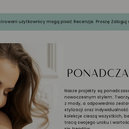
strowani użytkownicy mogą pisać Recenzje. Proszę
Zaloguj 
PONADCZ
Nasze projekty są ponadczaso
nowoczesnym stylem. Tworzym
z mody, a odpowiednio zesta
stylizacji oraz indywidualnoś
kolekcje cieszą wszystkich, b
tracą swojego uroku i wartośc
się trendów.