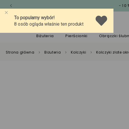
-10
O marce
Jakość
Pomoc
Biżuteria
Pierścionki
Obrączki ślub
Strona główna
Biżuteria
Kolczyki
Kolczyki złote ok