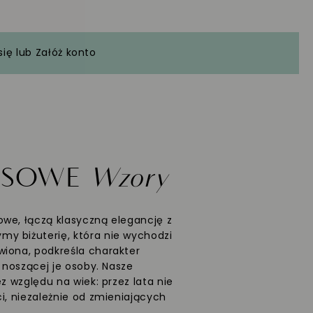
się
lub
Załóż konto
ASOWE
Wzory
we, łączą klasyczną elegancję z
y biżuterię, która nie wychodzi
wiona, podkreśla charakter
ć noszącej je osoby. Nasze
ez względu na wiek: przez lata nie
i, niezależnie od zmieniających