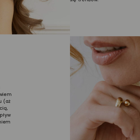
a
owiem
u (aż
cią,
upływ
eniem