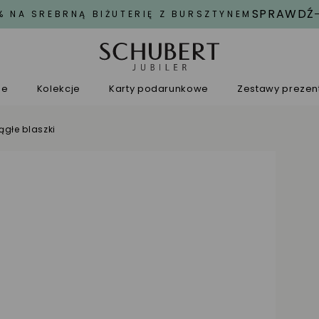
SPRAWDŹ
% NA SREBRNĄ BIŻUTERIĘ Z BURSZTYNEM
ne
Kolekcje
Karty podarunkowe
Zestawy preze
rągłe blaszki