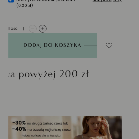
(0,00 zł)
Ilość
-
+
DODAJ DO KOSZYKA
200 zł
Możliwość zwrot