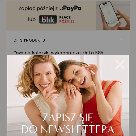
OPIS PRODUKTU
Owalne kolczyki wykonane ze złota 585
zachwycają elegancką formą i dekoracyjną
fakturą powierzchni. Tłoczony wzór odbija
światło, tworząc efekt subtelnego połysku przy
każdym ruchu. Zapięcie typu angielskiego
zapewnia komfort i bezpieczeństwo
użytkowania, a klasyczny kształt sprawia, że
kolczyki doskonale pasują do codziennych i
wieczorowych stylizacji. To idealny wybór dla
kobiet ceniących ponadczasowe wzornictwo w
nowoczesnym wydaniu.
SZCZEGÓŁY PRODUKTU