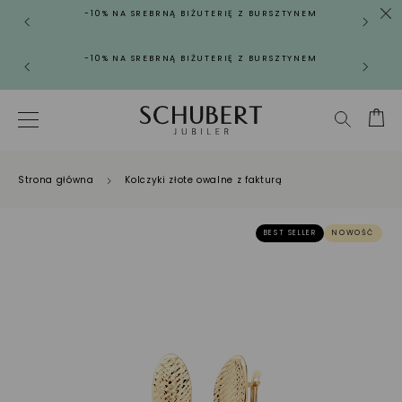
-10% NA SREBRNĄ BIŻUTERIĘ Z BURSZTYNEM
-10% NA SREBRNĄ BIŻUTERIĘ Z BURSZTYNEM
Strona główna
Kolczyki złote owalne z fakturą
BEST SELLER
NOWOŚĆ