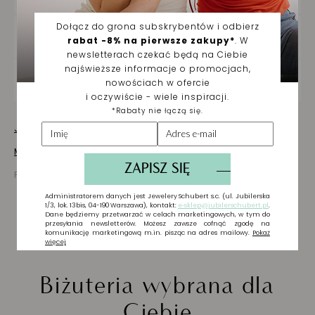
DOSTAWA ORAZ ZWROTY
ZAKUPY NA RATY
Jak dbać o biżuterię
Masz pytania? Zapytaj!
Prezentowana cena jest ceną brutto
Biżuteria wybrana dla
Ciebie