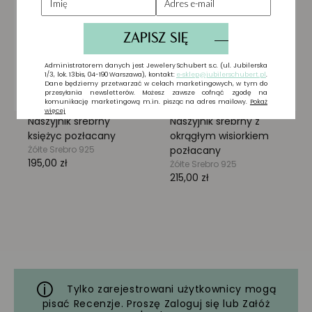
Tylko zarejestrowani użytkownicy mogą
pisać Recenzje. Proszę
Zaloguj się
lub
Załóż