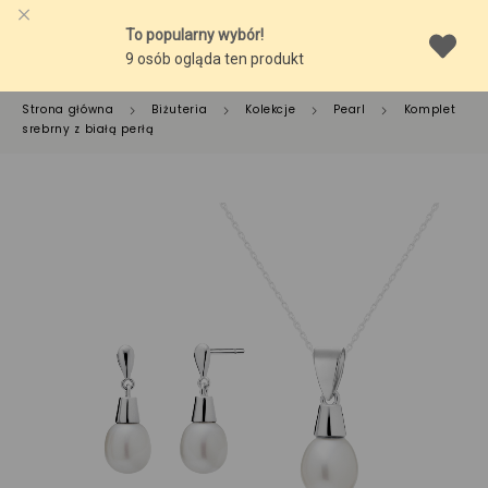
Strona główna
Biżuteria
Kolekcje
Pearl
Komplet
srebrny z białą perłą