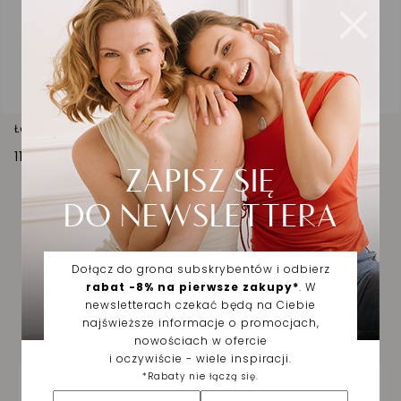
Łańcuszek srebrny splot Ankier
110,00 zł
Biżuteria wybrana dla
Ciebie