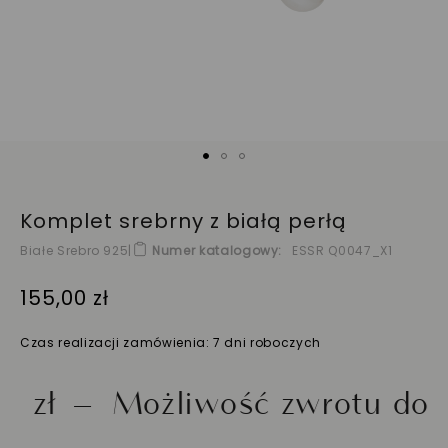
Komplet srebrny z białą perłą
Białe Srebro 925
|
Numer katalogowy
ESSR Q0047_X1
155,00 zł
Czas realizacji zamówienia: 7 dni roboczych
Możliwość zwrotu do 30 dn