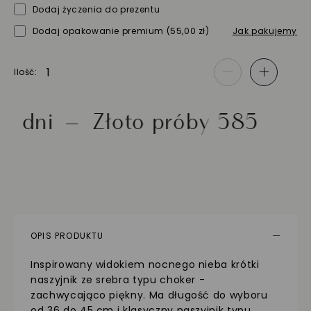
Dodaj życzenia do prezentu
Dodaj opakowanie premium
(55,00 zł)
Jak pakujemy
Ilość
-
+
i
Złoto próby 585
OPIS PRODUKTU
Inspirowany widokiem nocnego nieba krótki
naszyjnik ze srebra typu choker -
zachwycająco piękny. Ma długość do wyboru
od 36 do 45 cm i klasyczny naszyjnik typu