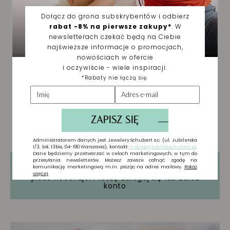
Tylko zarejestrowani użytkownicy mogą
pisać Recenzje. Proszę
Zaloguj się
lub
Załóż
konto