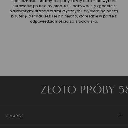
społeczności. Dbamy o to, aby każdy etap – od wyboru
surowców po finalny produkt – odbywał się zgodnie z
najwyższymi standardami etycznymi. Wybierając naszą
biżuterię, decydujesz się na piękno, które idzie w parze z
odpowiedzialnością za środowisko.
ZŁOTO PRÓBY 585
O MARCE