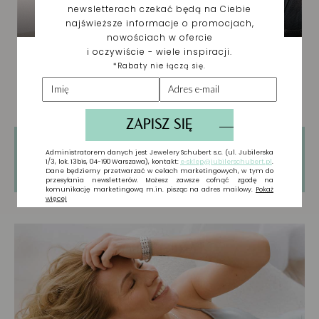
Tylko zarejestrowani użytkownicy mogą
pisać Recenzje. Proszę
Zaloguj się
lub
Załóż
konto