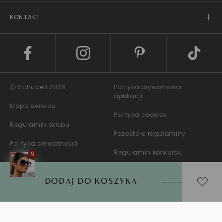
KONTAKT
ⓒ Schubert 2026
Polityka prywatności
aplikacji
Mapa serwisu
Polityka cookies
Regulamin sklepu
Pozostałe regulaminy
Polityka prywatności
Regulamin konkursu
DODAJ DO KOSZYKA