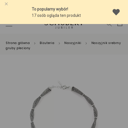
-10% NA SREBRNĄ BIŻUTERIĘ Z BURSZTYNEM
Strona główna
Biżuteria
Naszyjniki
Naszyjnik srebrny
gruby pleciony