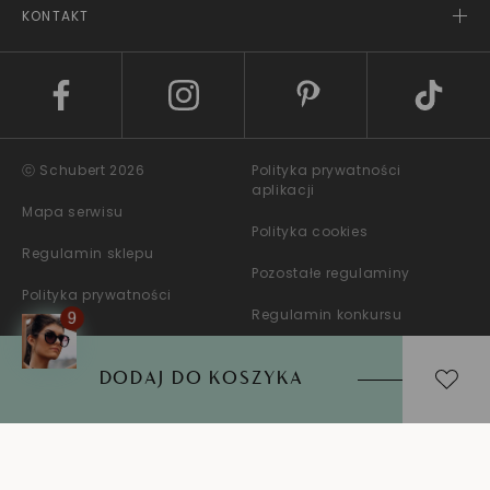
KONTAKT
ⓒ Schubert 2026
Polityka prywatności
aplikacji
Mapa serwisu
Polityka cookies
Regulamin sklepu
Pozostałe regulaminy
Polityka prywatności
Regulamin konkursu
DODAJ DO KOSZYKA