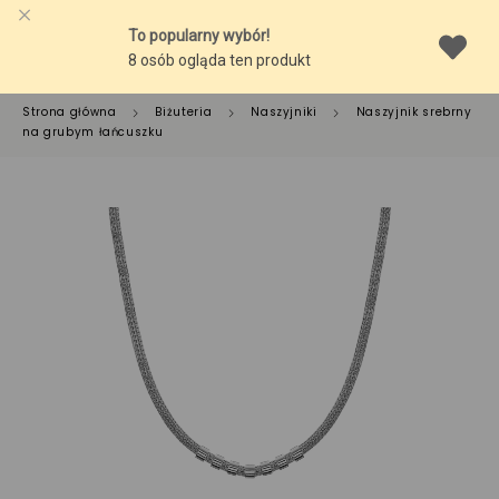
Strona główna
Biżuteria
Naszyjniki
Naszyjnik srebrny
na grubym łańcuszku