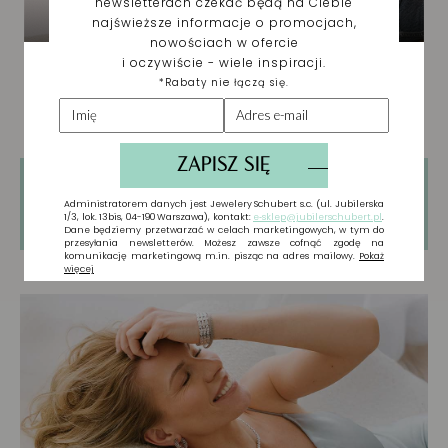
Tylko zarejestrowani użytkownicy mogą
pisać Recenzje. Proszę
Zaloguj się
lub
Załóż
konto