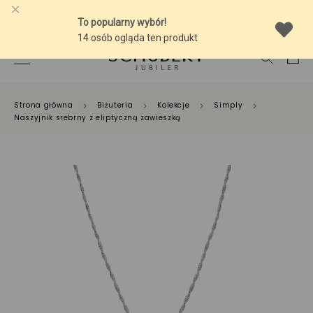
-10% NA SREBRNĄ BIŻUTERIĘ Z BURSZTYNEM
Strona główna
Biżuteria
Kolekcje
Simply
Naszyjnik srebrny z eliptyczną zawieszką