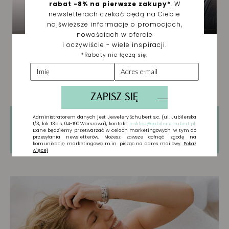
Tylko zarejestrowani użytkownicy mogą
pisać Recenzje. Proszę
Zaloguj się
lub
Załóż
konto