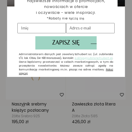
Biżuteria wybrana dla
Ciebie