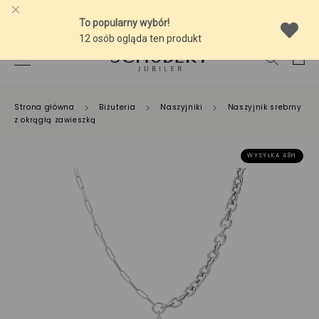
-10% NA SREBRNĄ BIŻUTERIĘ Z BURSZTYNEM
Strona główna
Biżuteria
Naszyjniki
Naszyjnik srebrny
z okrągłą zawieszką
WYSYŁKA 48H