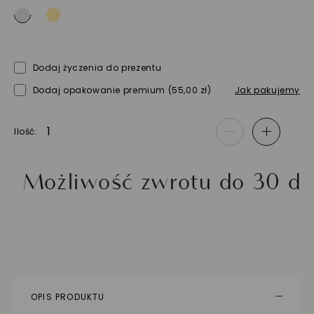
Dodaj życzenia do prezentu
Dodaj opakowanie premium
(55,00 zł)
Jak pakujemy
Ilość
-
+
liwość zwrotu do 30 dni
Z
OPIS PRODUKTU