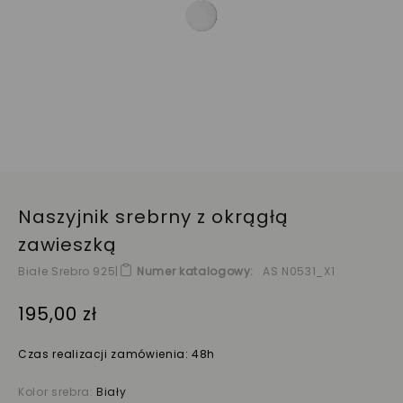
Naszyjnik srebrny z okrągłą
zawieszką
Białe Srebro 925
|
Numer katalogowy
AS N0531_X1
195,00 zł
Czas realizacji zamówienia: 48h
Kolor srebra:
Biały