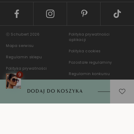
ⓒ Schubert 2026
Polityka prywatności
aplikacji
Mapa serwisu
Polityka cookies
Regulamin sklepu
Pozostałe regulaminy
Polityka prywatności
Regulamin konkursu
DODAJ DO KOSZYKA