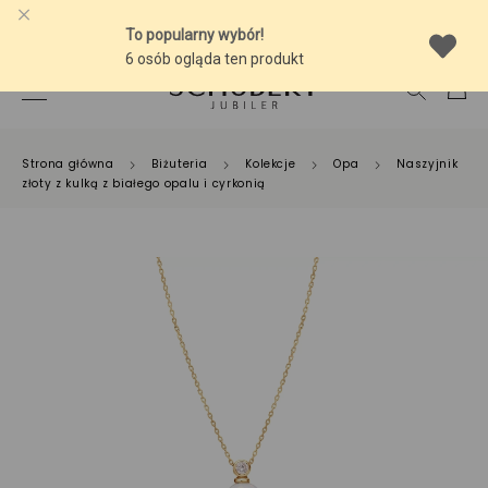
-10% NA SREBRNĄ BIŻUTERIĘ Z BURSZTYNEM
Strona główna
Biżuteria
Kolekcje
Opa
Naszyjnik
złoty z kulką z białego opalu i cyrkonią