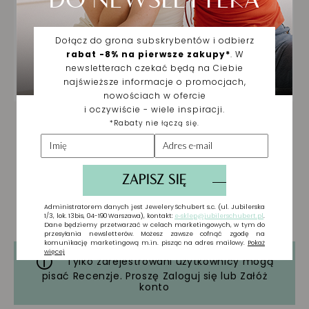
Tylko zarejestrowani użytkownicy mogą
pisać Recenzje. Proszę
Zaloguj się
lub
Załóż
konto