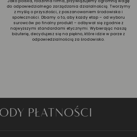
Jako polska, rodzinna firma, przywiązujemy ogromną wagę
do odpowiedzialnego zarządzania działalnością. Tworzymy
z myślą o przyszłości, z poszanowaniem środowiska i
społeczności. Dbamy o to, aby każdy etap – od wyboru
surowców po finalny produkt – odbywał się zgodnie z
najwyższymi standardami etycznymi. Wybierając naszą
biżuterię, decydujesz się na piękno, które idzie w parze z
odpowiedzialnością za środowisko.
 PŁATNOŚCI