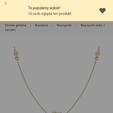
Strona główna
Biżuteria
Naszyjniki
Naszyjnik złoty z
sercem