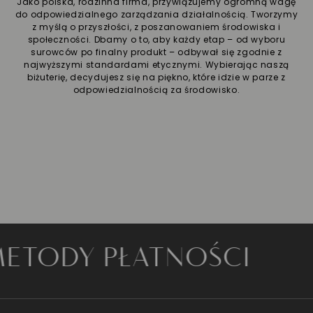
Jako polska, rodzinna firma, przywiązujemy ogromną wagę
do odpowiedzialnego zarządzania działalnością. Tworzymy
z myślą o przyszłości, z poszanowaniem środowiska i
społeczności. Dbamy o to, aby każdy etap – od wyboru
surowców po finalny produkt – odbywał się zgodnie z
najwyższymi standardami etycznymi. Wybierając naszą
biżuterię, decydujesz się na piękno, które idzie w parze z
odpowiedzialnością za środowisko.
DY PŁATNOŚCI