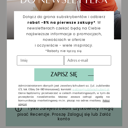
Tylko zarejestrowani użytkownicy mogą
pisać Recenzje. Proszę
Zaloguj się
lub
Załóż
konto