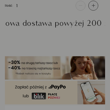
Ilość
-
+
dostawa powyżej 200 zł
M