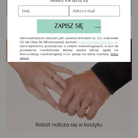
pisać Recenzje. Proszę
Zaloguj się
lub
Załóż
konto