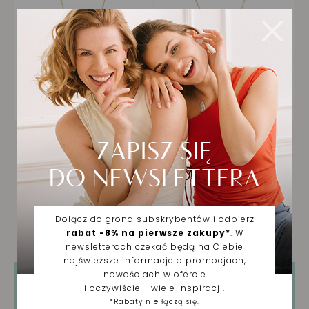
Tylko zarejestrowani użytkownicy mogą
pisać Recenzje. Proszę
Zaloguj się
lub
Załóż
konto