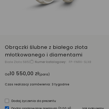
Obrączki ślubne z białego złota
młotkowanego i diamentami
Białe Złoto 585
|
Numer katalogowy
FP-YNRX-SLX8
10 550,00 zł
Od
(para)
Czas realizacji zamówienia: 3 tygodnie
Dodaj życzenia do prezentu
Dodaj opakowanie premium
(0,00 zł)
Jak pakujemy