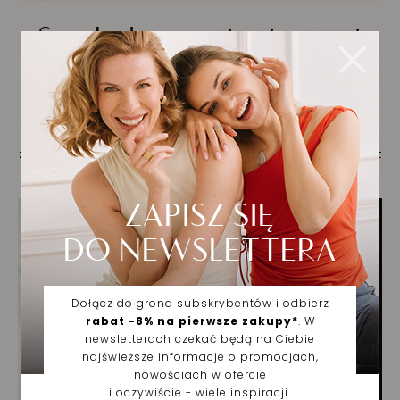
Symbol waszej wiecznej
miłości
Obrączki ślubne towarzyszą Młodej Parze w najważniejszym
dniu ich życia. Są symbolem miłości, oddania i
zaangażowania. Właśnie dlatego ich odpowiedni wybór jest
tak kluczowy.