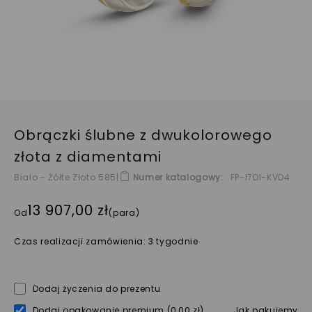
Obrączki ślubne z dwukolorowego
złota z diamentami
Biało - Żółte Złoto 585
|
Numer katalogowy
FP-I7DI-KVD4
13 907,00 zł
Od
(para)
Czas realizacji zamówienia: 3 tygodnie
Dodaj życzenia do prezentu
Dodaj opakowanie premium
(0,00 zł)
Jak pakujemy