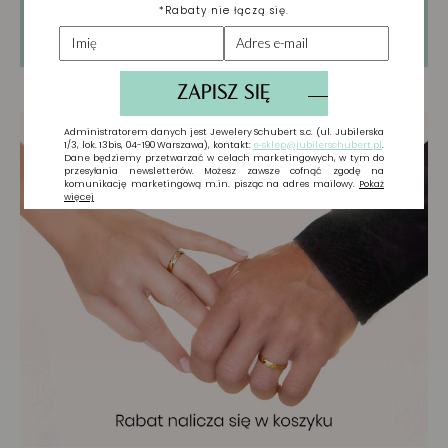
Tylko zarejestrowani użytkownicy mogą
pisać Recenzje. Proszę
Zaloguj się
lub
Załóż
konto