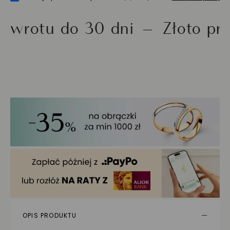
u do 30 dni
Złoto próby 58
OPIS PRODUKTU