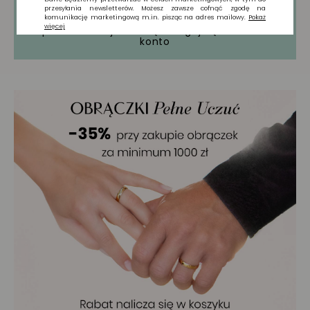
Tylko zarejestrowani użytkownicy mogą
pisać Recenzje. Proszę
Zaloguj się
lub
Załóż
konto