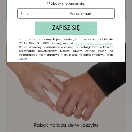
Tylko zarejestrowani użytkownicy mogą
pisać Recenzje. Proszę
Zaloguj się
lub
Załóż
konto