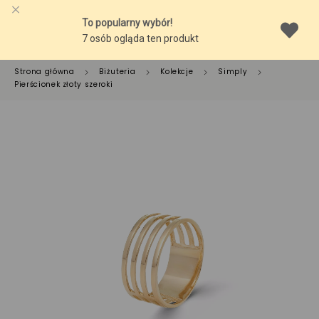
Strona główna
Biżuteria
Kolekcje
Simply
Pierścionek złoty szeroki