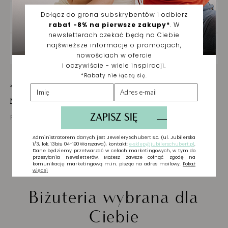
DOSTAWA ORAZ ZWROTY
ZAKUPY NA RATY
Jak dbać o biżuterię
Masz pytania? Zapytaj!
Prezentowana cena jest ceną brutto
Biżuteria wybrana dla
Ciebie