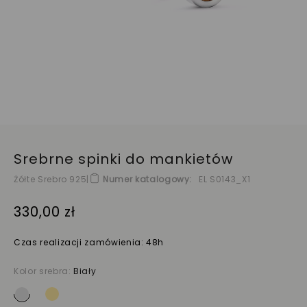
Srebrne spinki do mankietów
Żółte Srebro 925
|
Numer katalogowy
EL S0143_X1
330,00 zł
Czas realizacji zamówienia: 48h
Kolor srebra:
Biały