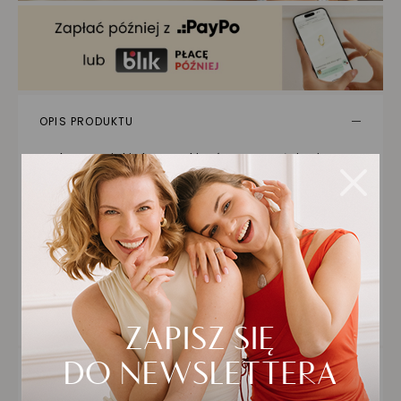
OPIS PRODUKTU
srebrne spinki do mankietów z wypełnieniem w
kolorze złotym to stylowy i nowoczesny
dodatek zarówno dla mężczyzn, jak i kobiet. Te
unisex spinki do mankietów wykonane są z
wysokiej jakości srebra próby 925, co zapewnia
trwałość i elegancki wygląd. Idealne na każdą
okazję, dodadzą wyjątkowego charakteru
każdej stylizacji. Nowoczesna biżuteria od
Jubiler Schubert to doskonały wybór dla osób
ceniących sobie elegancję i wyrafinowany styl.
SZCZEGÓŁY PRODUKTU